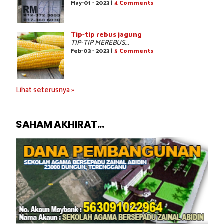
May-01 - 2023 |
4 Comments
Tip-tip rebus jagung
TIP-TIP MEREBUS...
Feb-03 - 2023 |
5 Comments
Lihat seterusnya »
SAHAM AKHIRAT...