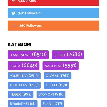
5,600 Fans
340 Followers
1360 Followers
KATEGORI
(8510)
(7686)
FLASH NEWS
POLITIK
(6649)
(5551)
BERITA
NASIONAL
(2513)
(1767)
KOMENTAR
GLOBAL
(1225)
(1131)
KESIHATAN
TERKINI
(997)
(919)
NEGERI
EKONOMI
(864)
(717)
1MediaTV
SUKAN