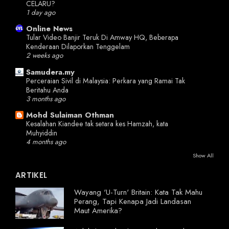
CELARU?
1 day ago
Online News
Tular Video Banjir Teruk Di Amway HQ, Beberapa
Kenderaan Dilaporkan Tenggelam
2 weeks ago
Samudera.my
Perceraian Sivil di Malaysia: Perkara yang Ramai Tak
Beritahu Anda
3 months ago
Mohd Sulaiman Othman
Kesalahan Kiandee tak setara kes Hamzah, kata
Muhyiddin
4 months ago
Show All
ARTIKEL
Wayang 'U-Turn' Britain: Kata Tak Mahu
Perang, Tapi Kenapa Jadi Landasan
Maut Amerika?