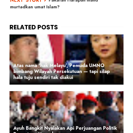
murtadkan umat Islam?
Atas nama ‘hak Melayu’, Pemuda UMNO
bimbang Wilayah Persekutuan — tapi silap
hala tuju sendiri tak diakui
Ayuh Bangkit Nyalakan Api Perjuangan Politik