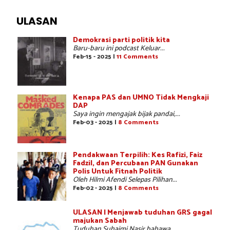
ULASAN
Demokrasi parti politik kita
Baru-baru ini podcast Keluar...
Feb-15 - 2025 |
11 Comments
Kenapa PAS dan UMNO Tidak Mengkaji
DAP
Saya ingin mengajak bijak pandai,...
Feb-03 - 2025 |
8 Comments
Pendakwaan Terpilih: Kes Rafizi, Faiz
Fadzil, dan Percubaan PAN Gunakan
Polis Untuk Fitnah Politik
Oleh Hilmi Afendi Selepas Pilihan...
Feb-02 - 2025 |
8 Comments
ULASAN | Menjawab tuduhan GRS gagal
majukan Sabah
Tuduhan Suhaimi Nasir bahawa...