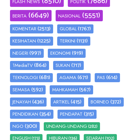
(8510)
(7686)
FLASH NEWS
POLITIK
(6649)
(5551)
BERITA
NASIONAL
(2513)
(1767)
KOMENTAR
GLOBAL
(1225)
(1131)
KESIHATAN
TERKINI
(997)
(919)
NEGERI
EKONOMI
(864)
(717)
1MediaTV
SUKAN
(681)
(671)
(614)
TEKNOLOGI
AGAMA
PAS
(592)
(567)
SEMASA
MAHKAMAH
(436)
(415)
(372)
JENAYAH
ARTIKEL
BORNEO
(354)
(315)
PENDIDIKAN
PENDAPAT
(300)
(282)
NGO
UNDANG-UNDANG
(173)
(136)
(102)
ENGLISH
HIBURAN
SEJARAH