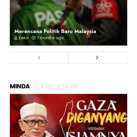
Merencana Politik Baru Malaysia
7 months ago
Editor
MINDA
KENYATAAN