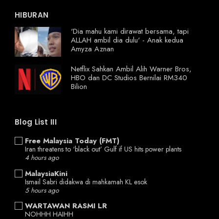
HIBURAN
'Dia mahu kami dirawat bersama, tapi
ALLAH ambil dia dulu' - Anak kedua
Amyza Aznan
Netflix Sahkan Ambil Alih Warner Bros,
HBO dan DC Studios Bernilai RM340
Bilion
Blog List III
Free Malaysia Today (FMT)
Iran threatens to ‘black out’ Gulf if US hits power plants
4 hours ago
MalaysiaKini
Ismail Sabri didakwa di mahkamah KL esok
5 hours ago
WARTAWAN RASMI LR
NOHHH HAIHH