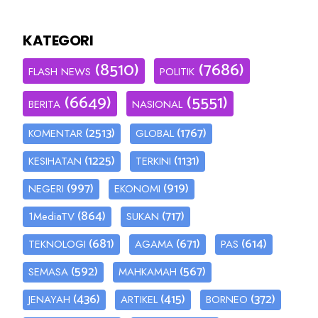
KATEGORI
(8510)
(7686)
FLASH NEWS
POLITIK
(6649)
(5551)
BERITA
NASIONAL
(2513)
(1767)
KOMENTAR
GLOBAL
(1225)
(1131)
KESIHATAN
TERKINI
(997)
(919)
NEGERI
EKONOMI
(864)
(717)
1MediaTV
SUKAN
(681)
(671)
(614)
TEKNOLOGI
AGAMA
PAS
(592)
(567)
SEMASA
MAHKAMAH
(436)
(415)
(372)
JENAYAH
ARTIKEL
BORNEO