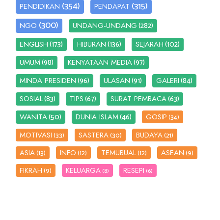
(354)
(315)
PENDIDIKAN
PENDAPAT
(300)
(282)
NGO
UNDANG-UNDANG
(173)
(136)
(102)
ENGLISH
HIBURAN
SEJARAH
(98)
(97)
UMUM
KENYATAAN MEDIA
(96)
(91)
(84)
MINDA PRESIDEN
ULASAN
GALERI
(83)
(67)
(63)
SOSIAL
TIPS
SURAT PEMBACA
(50)
(46)
WANITA
DUNIA ISLAM
GOSIP
(34)
MOTIVASI
SASTERA
BUDAYA
(33)
(30)
(21)
ASIA
INFO
TEMUBUAL
ASEAN
(13)
(12)
(12)
(9)
FIKRAH
KELUARGA
RESEPI
(9)
(8)
(6)