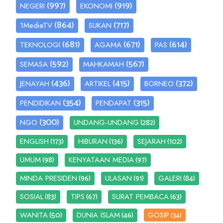
(997)
(919)
NEGERI
EKONOMI
(864)
(717)
1MediaTV
SUKAN
(681)
(671)
(614)
TEKNOLOGI
AGAMA
PAS
(592)
(567)
SEMASA
MAHKAMAH
(436)
(415)
(372)
JENAYAH
ARTIKEL
BORNEO
(354)
(315)
PENDIDIKAN
PENDAPAT
(300)
(282)
NGO
UNDANG-UNDANG
(173)
(136)
(102)
ENGLISH
HIBURAN
SEJARAH
(98)
(97)
UMUM
KENYATAAN MEDIA
(96)
(91)
(84)
MINDA PRESIDEN
ULASAN
GALERI
(83)
(67)
(63)
SOSIAL
TIPS
SURAT PEMBACA
(50)
(46)
WANITA
DUNIA ISLAM
GOSIP
(34)