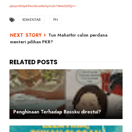
q9nan56SpKPkoObnaNGXpVvZn7Wob5ZfZQ==
KOMENTAR
PH
Tun Mahathir calon perdana
menteri pilihan PKR?
Penghinaan Terhadap Bossku direstui?