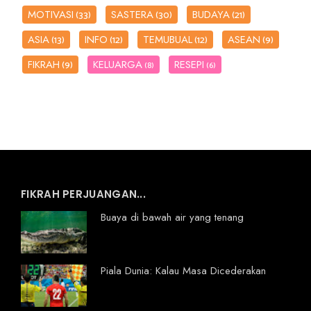
MOTIVASI
SASTERA
BUDAYA
(33)
(30)
(21)
ASIA
INFO
TEMUBUAL
ASEAN
(13)
(12)
(12)
(9)
FIKRAH
KELUARGA
RESEPI
(9)
(8)
(6)
FIKRAH PERJUANGAN...
Buaya di bawah air yang tenang
Piala Dunia: Kalau Masa Dicederakan