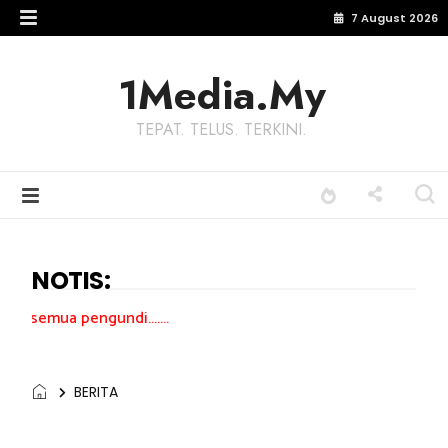
7 August 2026
1Media.My
TEPAT. TELUS. TERKINI.
NOTIS:
undi.......
BERITA