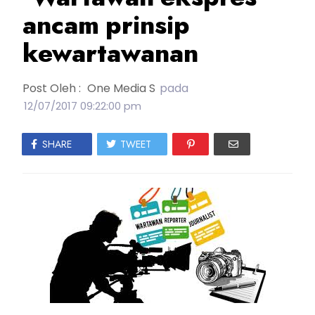
ancam prinsip
kewartawanan
Post Oleh :
One Media S
pada
12/07/2017 09:22:00 pm
SHARE
TWEET