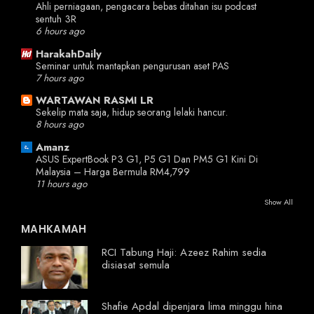
Ahli perniagaan, pengacara bebas ditahan isu podcast
sentuh 3R
6 hours ago
HarakahDaily
Seminar untuk mantapkan pengurusan aset PAS
7 hours ago
WARTAWAN RASMI LR
Sekelip mata saja, hidup seorang lelaki hancur.
8 hours ago
Amanz
ASUS ExpertBook P3 G1, P5 G1 Dan PM5 G1 Kini Di
Malaysia – Harga Bermula RM4,799
11 hours ago
Show All
MAHKAMAH
RCI Tabung Haji: Azeez Rahim sedia
disiasat semula
Shafie Apdal dipenjara lima minggu hina