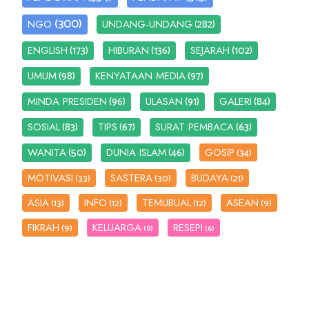
(300)
(282)
NGO
UNDANG-UNDANG
(173)
(136)
(102)
ENGLISH
HIBURAN
SEJARAH
(98)
(97)
UMUM
KENYATAAN MEDIA
(96)
(91)
(84)
MINDA PRESIDEN
ULASAN
GALERI
(83)
(67)
(63)
SOSIAL
TIPS
SURAT PEMBACA
(50)
(46)
WANITA
DUNIA ISLAM
GOSIP
(34)
MOTIVASI
SASTERA
BUDAYA
(33)
(30)
(21)
ASIA
INFO
TEMUBUAL
ASEAN
(13)
(12)
(12)
(9)
FIKRAH
KELUARGA
RESEPI
(9)
(8)
(6)