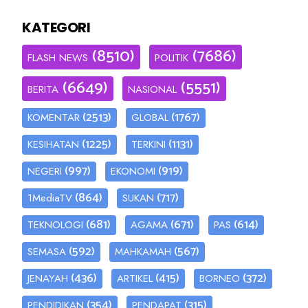
KATEGORI
(8510)
(7686)
FLASH NEWS
POLITIK
(6649)
(5551)
BERITA
NASIONAL
(2513)
(1767)
KOMENTAR
GLOBAL
(1225)
(1131)
KESIHATAN
TERKINI
(997)
(919)
NEGERI
EKONOMI
(864)
(717)
1MediaTV
SUKAN
(681)
(671)
(614)
TEKNOLOGI
AGAMA
PAS
(592)
(567)
SEMASA
MAHKAMAH
(436)
(415)
(372)
JENAYAH
ARTIKEL
BORNEO
(354)
(315)
PENDIDIKAN
PENDAPAT