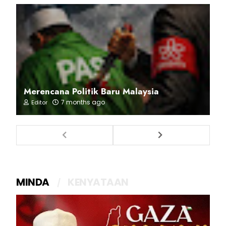
Merencana Politik Baru Malaysia
7 months ago
Editor
MINDA
KENYATAAN