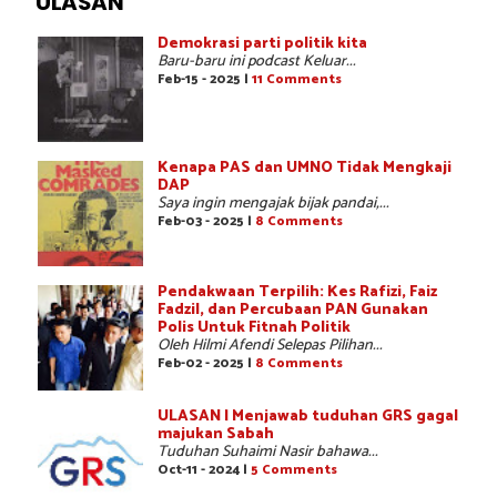
ULASAN
Demokrasi parti politik kita
Baru-baru ini podcast Keluar...
Feb-15 - 2025 |
11 Comments
Kenapa PAS dan UMNO Tidak Mengkaji
DAP
Saya ingin mengajak bijak pandai,...
Feb-03 - 2025 |
8 Comments
Pendakwaan Terpilih: Kes Rafizi, Faiz
Fadzil, dan Percubaan PAN Gunakan
Polis Untuk Fitnah Politik
Oleh Hilmi Afendi Selepas Pilihan...
Feb-02 - 2025 |
8 Comments
ULASAN | Menjawab tuduhan GRS gagal
majukan Sabah
Tuduhan Suhaimi Nasir bahawa...
Oct-11 - 2024 |
5 Comments