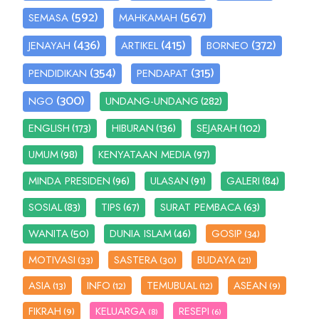
(592)
(567)
SEMASA
MAHKAMAH
(436)
(415)
(372)
JENAYAH
ARTIKEL
BORNEO
(354)
(315)
PENDIDIKAN
PENDAPAT
(300)
(282)
NGO
UNDANG-UNDANG
(173)
(136)
(102)
ENGLISH
HIBURAN
SEJARAH
(98)
(97)
UMUM
KENYATAAN MEDIA
(96)
(91)
(84)
MINDA PRESIDEN
ULASAN
GALERI
(83)
(67)
(63)
SOSIAL
TIPS
SURAT PEMBACA
(50)
(46)
WANITA
DUNIA ISLAM
GOSIP
(34)
MOTIVASI
SASTERA
BUDAYA
(33)
(30)
(21)
ASIA
INFO
TEMUBUAL
ASEAN
(13)
(12)
(12)
(9)
FIKRAH
KELUARGA
RESEPI
(9)
(8)
(6)