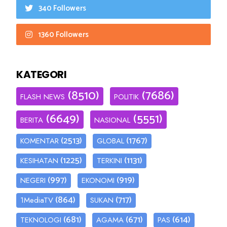
340 Followers
1360 Followers
KATEGORI
(8510)
(7686)
FLASH NEWS
POLITIK
(6649)
(5551)
BERITA
NASIONAL
(2513)
(1767)
KOMENTAR
GLOBAL
(1225)
(1131)
KESIHATAN
TERKINI
(997)
(919)
NEGERI
EKONOMI
(864)
(717)
1MediaTV
SUKAN
(681)
(671)
(614)
TEKNOLOGI
AGAMA
PAS