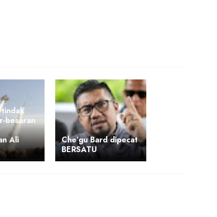
 tindak
r-besaran
n Ali
Che’gu Bard dipecat
BERSATU