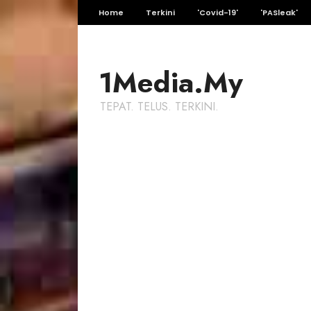
Home
Terkini
'Covid-19'
'PASleak'
1Media.My
TEPAT. TELUS. TERKINI.