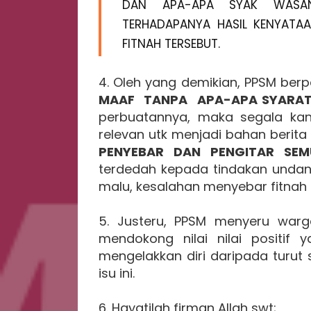
DAN APA-APA SYAK WASAN
TERHADAPANYA HASIL KENYATAAN
FITNAH TERSEBUT.
4. Oleh yang demikian, PPSM ber
MAAF TANPA APA-APA SYARA
perbuatannya, maka segala kand
relevan utk menjadi bahan berita 
PENYEBAR DAN PENGITAR SEM
terdedah kepada tindakan und
malu, kesalahan menyebar fitnah
5. Justeru, PPSM menyeru warg
mendokong nilai nilai positif 
mengelakkan diri daripada turut
isu ini.
6. Hayatilah firman Allah swt;