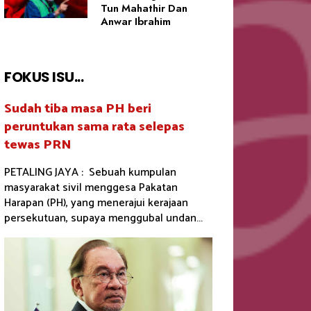
Tun Mahathir Dan
Anwar Ibrahim
FOKUS ISU...
Sudah tiba masa PH beri
peruntukan sama rata selepas
tewas PRN
PETALING JAYA : Sebuah kumpulan
masyarakat sivil menggesa Pakatan
Harapan (PH), yang menerajui kerajaan
persekutuan, supaya menggubal undan...