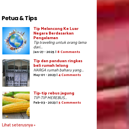
Petua & Tips
Tip Melancong Ke Luar
Negara Berdasarkan
Pengalaman
Tip traveling untuk orang lama
dari...
Jan-27 - 2025 |
8 Comments
Tip dan panduan ringkas
beli rumah lelong
HARGA rumah baharu yang...
May-01 - 2023 |
4 Comments
Tip-tip rebus jagung
TIP-TIP MEREBUS...
Feb-03 - 2023 |
5 Comments
Lihat seterusnya »