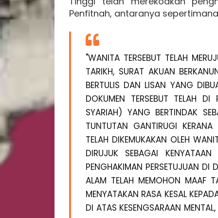
Tinggi telah merekodkan pengh
Penfitnah, antaranya sepertimana 
"WANITA TERSEBUT TELAH MERU
TARIKH, SURAT AKUAN BERKANU
BERTULIS DAN LISAN YANG DIB
DOKUMEN TERSEBUT TELAH DI 
SYARIAH) YANG BERTINDAK SE
TUNTUTAN GANTIRUGI KERANA 
TELAH DIKEMUKAKAN OLEH WANI
DIRUJUK SEBAGAI KENYATAAN
PENGHAKIMAN PERSETUJUAN DI 
ALAM TELAH MEMOHON MAAF T
MENYATAKAN RASA KESAL KEPADA
DI ATAS KESENGSARAAN MENTAL,