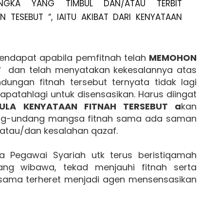
GKA YANG TIMBUL DAN/ATAU TERBIT
 TESEBUT “, IAITU AKIBAT DARI KENYATAAN
pendapat apabila pemfitnah telah
MEMOHON
T
dan telah menyatakan kekesalannya atas
ungan fitnah tersebut ternyata tidak lagi
apatahlagi untuk disensasikan. Harus diingat
ULA KENYATAAN FITNAH TERSEBUT a
kan
ang-undang mangsa fitnah sama ada saman
 atau/dan kesalahan qazaf.
a Pegawai Syariah utk terus beristiqamah
yang wibawa, tekad menjauhi fitnah serta
 sama terheret menjadi agen mensensasikan