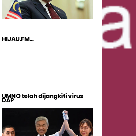
HIJAU.FM...
UMNO telah dijangkiti virus
DAP