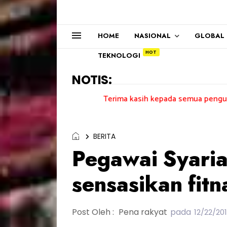
HOME
NASIONAL
GLOBAL
TEKNOLOGI
NOTIS:
Terima kasih kepada semua pengundi.......
BERITA
Pegawai Syari
sensasikan fitn
Post Oleh :
Pena rakyat
pada
12/22/20