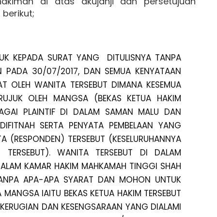
akiman di atas akujanji dan persetujuan
berikut;
JUK KEPADA SURAT YANG DITULISNYA TANPA
N PADA 30/07/2017, DAN SEMUA KENYATAAN
UAT OLEH WANITA TERSEBUT DIMANA KESEMUA
RUJUK OLEH MANGSA (BEKAS KETUA HAKIM
BAGAI PLAINTIF DI DALAM SAMAN MALU DAN
DIFITNAH SERTA PENYATA PEMBELAAN YANG
TA (RESPONDEN) TERSEBUT (KESELURUHANNYA
 TERSEBUT). WANITA TERSEBUT DI DALAM
DALAM KAMAR HAKIM MAHKAMAH TINGGI SHAH
ANPA APA-APA SYARAT DAN MOHON UNTUK
 MANGSA IAITU BEKAS KETUA HAKIM TERSEBUT
 KERUGIAN DAN KESENGSARAAN YANG DIALAMI