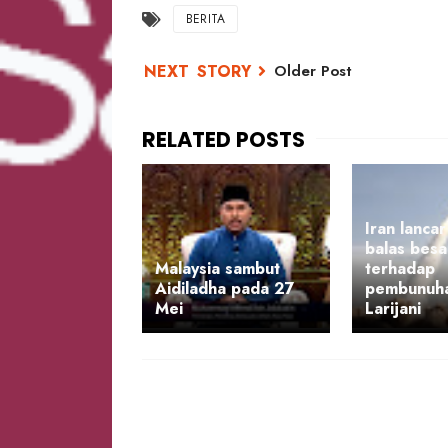
BERITA
Older Post
Iran lancar
balas besa
Malaysia sambut
terhadap
Aidiladha pada 27
pembunuha
Mei
Larijani