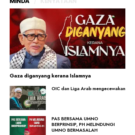
MINDA
KENYATAAN
Gaza diganyang kerana Islamnya
OIC dan Liga Arab mengecewakan
PAS BERSAMA UMNO
BERPRINSIP, PH MELINDUNGI
UMNO BERMASALAH