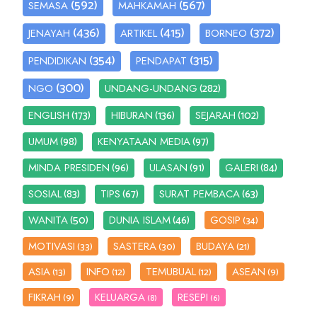
(592)
(567)
SEMASA
MAHKAMAH
(436)
(415)
(372)
JENAYAH
ARTIKEL
BORNEO
(354)
(315)
PENDIDIKAN
PENDAPAT
(300)
(282)
NGO
UNDANG-UNDANG
(173)
(136)
(102)
ENGLISH
HIBURAN
SEJARAH
(98)
(97)
UMUM
KENYATAAN MEDIA
(96)
(91)
(84)
MINDA PRESIDEN
ULASAN
GALERI
(83)
(67)
(63)
SOSIAL
TIPS
SURAT PEMBACA
(50)
(46)
WANITA
DUNIA ISLAM
GOSIP
(34)
MOTIVASI
SASTERA
BUDAYA
(33)
(30)
(21)
ASIA
INFO
TEMUBUAL
ASEAN
(13)
(12)
(12)
(9)
FIKRAH
KELUARGA
RESEPI
(9)
(8)
(6)