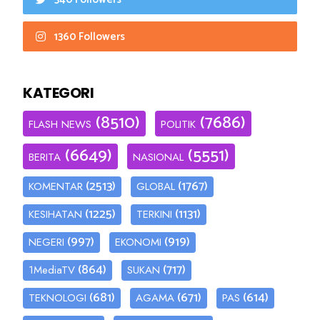
1360 Followers
KATEGORI
(8510)
(7686)
FLASH NEWS
POLITIK
(6649)
(5551)
BERITA
NASIONAL
(2513)
(1767)
KOMENTAR
GLOBAL
(1225)
(1131)
KESIHATAN
TERKINI
(997)
(919)
NEGERI
EKONOMI
(864)
(717)
1MediaTV
SUKAN
(681)
(671)
(614)
TEKNOLOGI
AGAMA
PAS