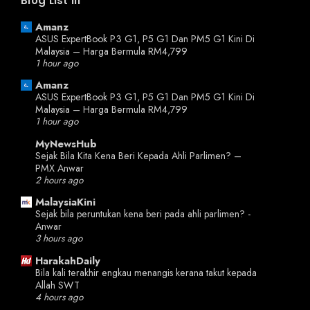
Blog List III
Amanz
ASUS ExpertBook P3 G1, P5 G1 Dan PM5 G1 Kini Di
Malaysia – Harga Bermula RM4,799
1 hour ago
Amanz
ASUS ExpertBook P3 G1, P5 G1 Dan PM5 G1 Kini Di
Malaysia – Harga Bermula RM4,799
1 hour ago
MyNewsHub
Sejak Bila Kita Kena Beri Kepada Ahli Parlimen? –
PMX Anwar
2 hours ago
MalaysiaKini
Sejak bila peruntukan kena beri pada ahli parlimen? -
Anwar
3 hours ago
HarakahDaily
Bila kali terakhir engkau menangis kerana takut kepada
Allah SWT
4 hours ago