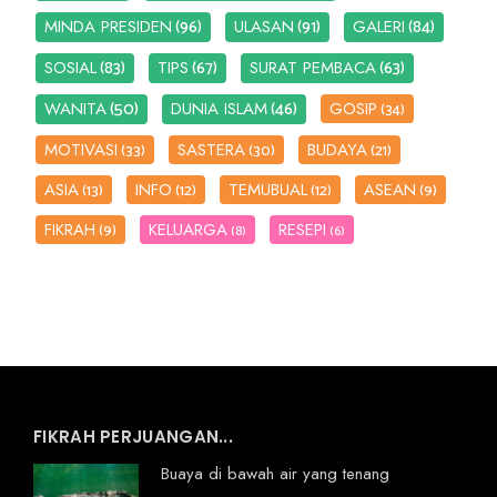
(96)
(91)
(84)
MINDA PRESIDEN
ULASAN
GALERI
(83)
(67)
(63)
SOSIAL
TIPS
SURAT PEMBACA
(50)
(46)
WANITA
DUNIA ISLAM
GOSIP
(34)
MOTIVASI
SASTERA
BUDAYA
(33)
(30)
(21)
ASIA
INFO
TEMUBUAL
ASEAN
(13)
(12)
(12)
(9)
FIKRAH
KELUARGA
RESEPI
(9)
(8)
(6)
FIKRAH PERJUANGAN...
Buaya di bawah air yang tenang