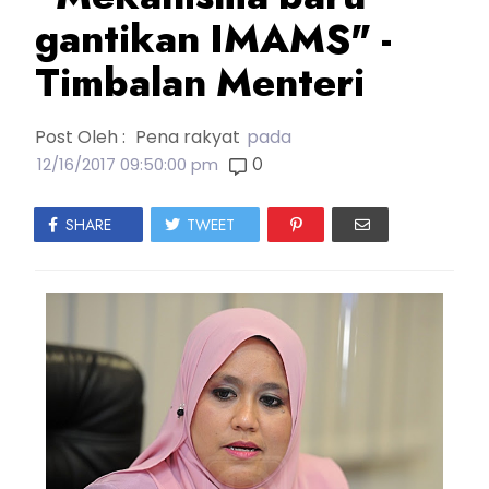
gantikan IMAMS" -
Timbalan Menteri
Post Oleh :
Pena rakyat
pada
0
12/16/2017 09:50:00 pm
SHARE
TWEET