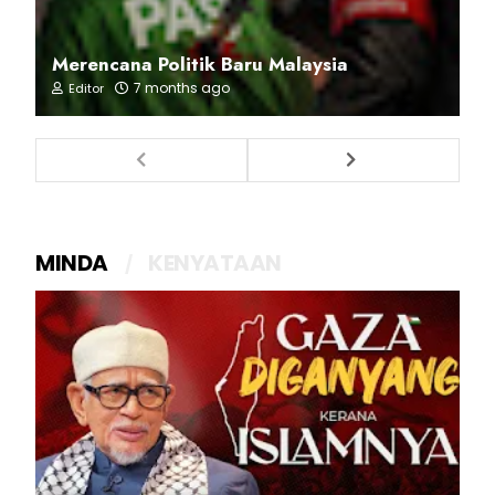
Merencana Politik Baru Malaysia
7 months ago
Editor
MINDA
KENYATAAN