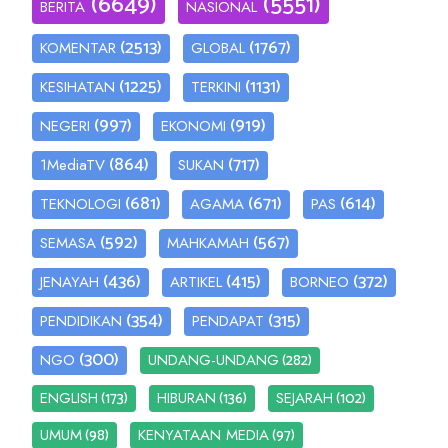
(6649)
(5551)
BERITA
NASIONAL
(2513)
(1767)
KOMENTAR
GLOBAL
(1225)
(1131)
KESIHATAN
TERKINI
(997)
(919)
NEGERI
EKONOMI
(864)
(717)
1MediaTV
SUKAN
(681)
(671)
(614)
TEKNOLOGI
AGAMA
PAS
(592)
(567)
SEMASA
MAHKAMAH
(436)
(415)
(372)
JENAYAH
ARTIKEL
BORNEO
(354)
(315)
PENDIDIKAN
PENDAPAT
(300)
(282)
NGO
UNDANG-UNDANG
(173)
(136)
(102)
ENGLISH
HIBURAN
SEJARAH
(98)
(97)
UMUM
KENYATAAN MEDIA