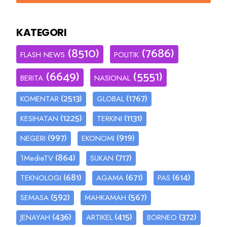
KATEGORI
(8510)
(7686)
FLASH NEWS
POLITIK
(6649)
(5551)
BERITA
NASIONAL
(2513)
(1767)
KOMENTAR
GLOBAL
(1225)
(1131)
KESIHATAN
TERKINI
(997)
(919)
NEGERI
EKONOMI
(864)
(717)
1MediaTV
SUKAN
(681)
(671)
(614)
TEKNOLOGI
AGAMA
PAS
(592)
(567)
SEMASA
MAHKAMAH
(436)
(415)
(372)
JENAYAH
ARTIKEL
BORNEO