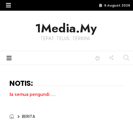
6 August 2026
1Media.My
TEPAT. TELUS. TERKINI.
NOTIS:
undi.......
BERITA