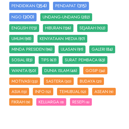
(354)
(315)
PENDIDIKAN
PENDAPAT
(300)
(282)
NGO
UNDANG-UNDANG
(173)
(136)
(102)
ENGLISH
HIBURAN
SEJARAH
(98)
(97)
UMUM
KENYATAAN MEDIA
(96)
(91)
(84)
MINDA PRESIDEN
ULASAN
GALERI
(83)
(67)
(63)
SOSIAL
TIPS
SURAT PEMBACA
(50)
(46)
WANITA
DUNIA ISLAM
GOSIP
(34)
MOTIVASI
SASTERA
BUDAYA
(33)
(30)
(21)
ASIA
INFO
TEMUBUAL
ASEAN
(13)
(12)
(12)
(9)
FIKRAH
KELUARGA
RESEPI
(9)
(8)
(6)