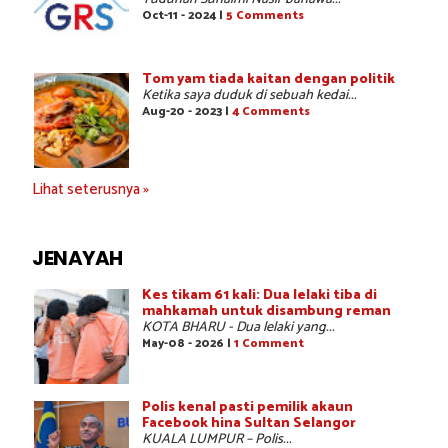
Oct-11 - 2024 |
5 Comments
Tom yam tiada kaitan dengan politik
Ketika saya duduk di sebuah kedai...
Aug-20 - 2023 |
4 Comments
Lihat seterusnya »
JENAYAH
Kes tikam 61 kali: Dua lelaki tiba di
mahkamah untuk disambung reman
KOTA BHARU - Dua lelaki yang...
May-08 - 2026 |
1 Comment
Polis kenal pasti pemilik akaun
Facebook hina Sultan Selangor
KUALA LUMPUR – Polis...