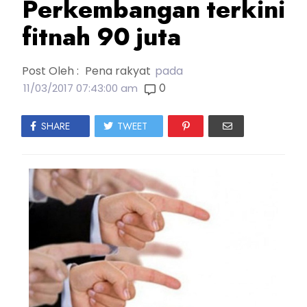
Perkembangan terkini
fitnah 90 juta
Post Oleh :
Pena rakyat
pada
0
11/03/2017 07:43:00 am
SHARE
TWEET