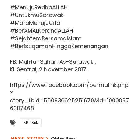
#MenujuRedhaALLAH
#UntukmuSarawak
#MaraMenujuCita
#BerAMALKeranaALLAH
#SejahteraBersamaIslam
#BeristiqamahHinggaKemenangan
FB: Muhtar Suhaili As-Sarawaki,
KL Sentral, 2 November 2017.
https://www.facebook.com/permalink.php
?
story_fbid=550836625251670&id=1000097
60117468
ARTIKEL
Older Post