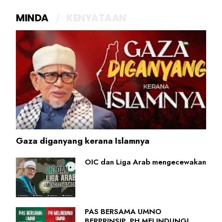
MINDA
KENYATAAN
Gaza diganyang kerana Islamnya
OIC dan Liga Arab mengecewakan
PAS BERSAMA UMNO
BERPRINSIP, PH MELINDUNGI