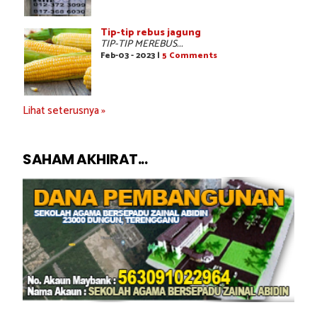
Tip-tip rebus jagung
TIP-TIP MEREBUS...
Feb-03 - 2023 |
5 Comments
Lihat seterusnya »
SAHAM AKHIRAT...