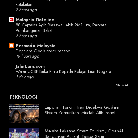
ketakutan
7 hours ago
Malaysia Dateline
88 Captains Agih Biasiswa Lebih RM1 Juta, Perkasa
Pembangunan Bakat
8 hours ago
Permadu Malaysia
Dogs are God's creatures too
19 hours ago
JalinLuin.com
Wajar UCSF Buka Pintu Kepada Pelajar Luar Negara
1 day ago
Show All
TEKNOLOGI
Laporan Terkini: Iran Didakwa Godam
Sistem Komunikasi Mudah Alih Israel
Melaka Laksana Smart Tourism, OpenAI
Bangunkan Peranti Tanpa Skrin