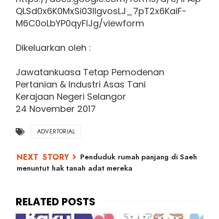
QLSd0x6K0MxSi03llgvosLJ_7pT2x6KaiF-
M6C0oLbYP0qyFlJg/viewform
Dikeluarkan oleh :
Jawatankuasa Tetap Pemodenan
Pertanian & Industri Asas Tani
Kerajaan Negeri Selangor
24 November 2017
ADVERTORIAL
Penduduk rumah panjang di Saeh
menuntut hak tanah adat mereka