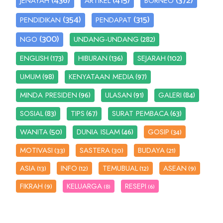
(436)
(415)
(372)
JENAYAH
ARTIKEL
BORNEO
(354)
(315)
PENDIDIKAN
PENDAPAT
(300)
(282)
NGO
UNDANG-UNDANG
(173)
(136)
(102)
ENGLISH
HIBURAN
SEJARAH
(98)
(97)
UMUM
KENYATAAN MEDIA
(96)
(91)
(84)
MINDA PRESIDEN
ULASAN
GALERI
(83)
(67)
(63)
SOSIAL
TIPS
SURAT PEMBACA
(50)
(46)
WANITA
DUNIA ISLAM
GOSIP
(34)
MOTIVASI
SASTERA
BUDAYA
(33)
(30)
(21)
ASIA
INFO
TEMUBUAL
ASEAN
(13)
(12)
(12)
(9)
FIKRAH
KELUARGA
RESEPI
(9)
(8)
(6)