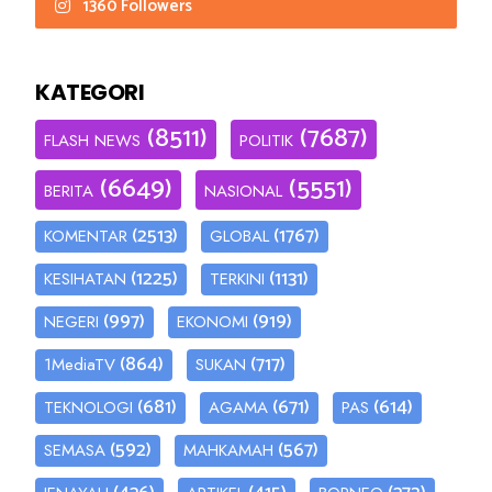
1360 Followers
KATEGORI
(8511)
(7687)
FLASH NEWS
POLITIK
(6649)
(5551)
BERITA
NASIONAL
(2513)
(1767)
KOMENTAR
GLOBAL
(1225)
(1131)
KESIHATAN
TERKINI
(997)
(919)
NEGERI
EKONOMI
(864)
(717)
1MediaTV
SUKAN
(681)
(671)
(614)
TEKNOLOGI
AGAMA
PAS
(592)
(567)
SEMASA
MAHKAMAH