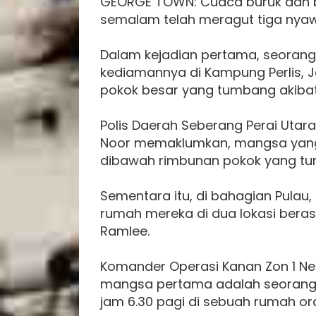
GEORGE TOWN: Cuaca buruk dan ban
semalam telah meragut tiga nya
Dalam kejadian pertama, seorang
kediamannya di Kampung Perlis, 
pokok besar yang tumbang akibat
Polis Daerah Seberang Perai Utar
Noor memaklumkan, mangsa yang m
dibawah rimbunan pokok yang tum
Sementara itu, di bahagian Pulau
rumah mereka di dua lokasi beras
Ramlee.
Komander Operasi Kanan Zon 1 Neg
mangsa pertama adalah seorang 
jam 6.30 pagi di sebuah rumah ora