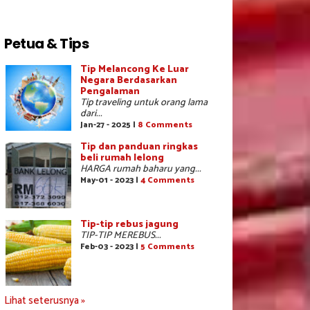
Petua & Tips
Tip Melancong Ke Luar
Negara Berdasarkan
Pengalaman
Tip traveling untuk orang lama
dari...
Jan-27 - 2025 |
8 Comments
Tip dan panduan ringkas
beli rumah lelong
HARGA rumah baharu yang...
May-01 - 2023 |
4 Comments
Tip-tip rebus jagung
TIP-TIP MEREBUS...
Feb-03 - 2023 |
5 Comments
Lihat seterusnya »