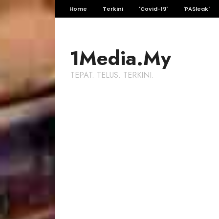
Home
Terkini
'Covid-19'
'PASleak'
1Media.My
TEPAT. TELUS. TERKINI.