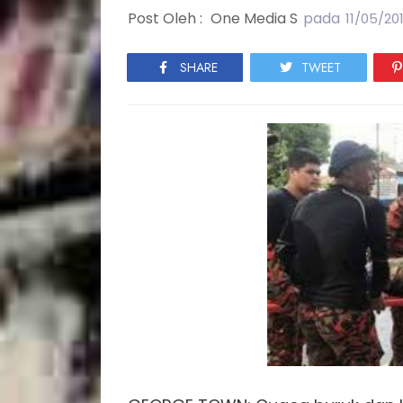
Post Oleh :
One Media S
pada
11/05/20
SHARE
TWEET