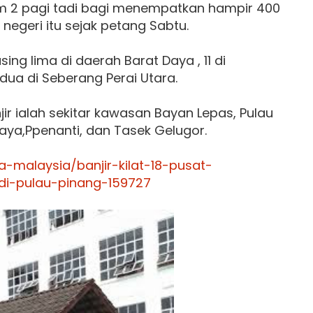
am 2 pagi tadi bagi menempatkan hampir 400
negeri itu sejak petang Sabtu.
g lima di daerah Barat Daya , 11 di
ua di Seberang Perai Utara.
ir ialah sekitar kawasan Bayan Lepas, Pulau
aya,Ppenanti, dan Tasek Gelugor.
-malaysia/banjir-kilat-18-pusat-
i-pulau-pinang-159727