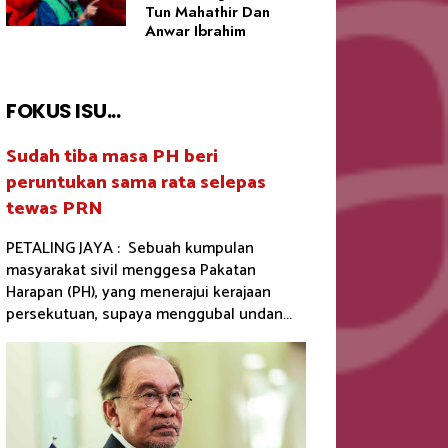
Tun Mahathir Dan
Anwar Ibrahim
FOKUS ISU...
Sudah tiba masa PH beri
peruntukan sama rata selepas
tewas PRN
PETALING JAYA : Sebuah kumpulan
masyarakat sivil menggesa Pakatan
Harapan (PH), yang menerajui kerajaan
persekutuan, supaya menggubal undan...