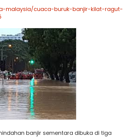
a-malaysia/cuaca-buruk-banjir-kilat-ragut-
5
indahan banjir sementara dibuka di tiga