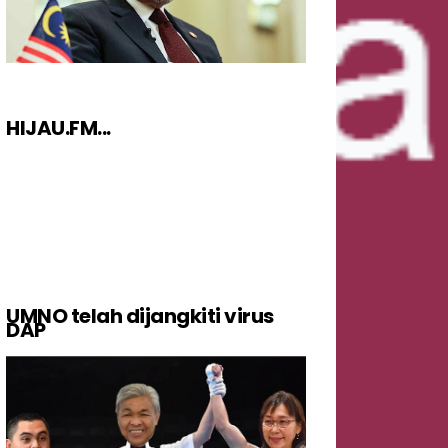
HIJAU.FM...
UMNO telah dijangkiti virus
DAP