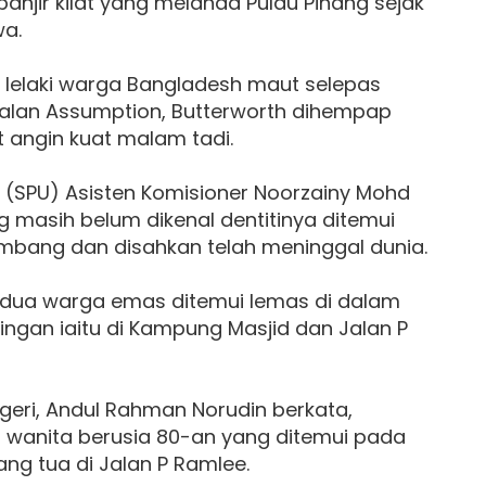
jir kilat yang melanda Pulau Pinang sejak
wa.
 lelaki warga Bangladesh maut selepas
Jalan Assumption, Butterworth dihempap
 angin kuat malam tadi.
a (SPU) Asisten Komisioner Noorzainy Mohd
asih belum dikenal dentitinya ditemui
bang dan disahkan telah meninggal dunia.
, dua warga emas ditemui lemas di dalam
ingan iaitu di Kampung Masjid dan Jalan P
eri, Andul Rahman Norudin berkata,
wanita berusia 80-an yang ditemui pada
ng tua di Jalan P Ramlee.