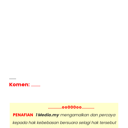
........
Komen:
........
............oo000oo...........
PENAFIAN
1 Media.my
mengamalkan dan percaya
kepada hak kebebasan bersuara selagi hak tersebut