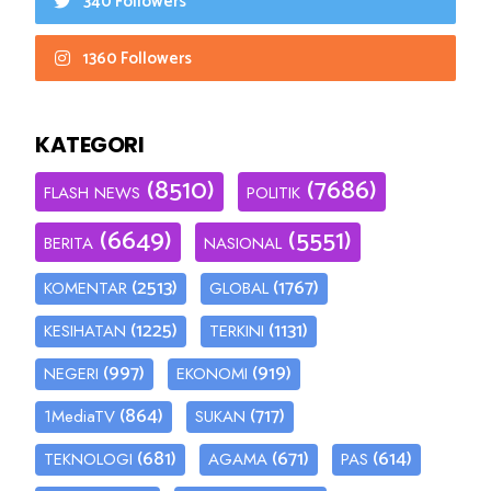
340 Followers
1360 Followers
KATEGORI
(8510)
(7686)
FLASH NEWS
POLITIK
(6649)
(5551)
BERITA
NASIONAL
(2513)
(1767)
KOMENTAR
GLOBAL
(1225)
(1131)
KESIHATAN
TERKINI
(997)
(919)
NEGERI
EKONOMI
(864)
(717)
1MediaTV
SUKAN
(681)
(671)
(614)
TEKNOLOGI
AGAMA
PAS