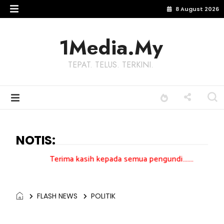
8 August 2026
1Media.My
TEPAT. TELUS. TERKINI.
NOTIS:
erima kasih kepada semua pengundi.......
FLASH NEWS
POLITIK