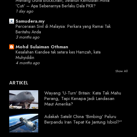
Menang Guna Blockchain, Setahun Kemudian Minta
'Cuti' – Apa Sebenarnya Berlaku Dala PKR?
1 day ago
Samudera.my
Perceraian Sivil di Malaysia: Perkara yang Ramai Tak
Beritahu Anda
3 months ago
Mohd Sulaiman Othman
Kesalahan Kiandee tak setara kes Hamzah, kata
Muhyiddin
4 months ago
Show All
ARTIKEL
Wayang 'U-Turn' Britain: Kata Tak Mahu
Perang, Tapi Kenapa Jadi Landasan
Maut Amerika?
Adakah Satelit China 'Bimbing' Peluru
Berpandu Iran Tepat Ke Jantung Isbiol?"