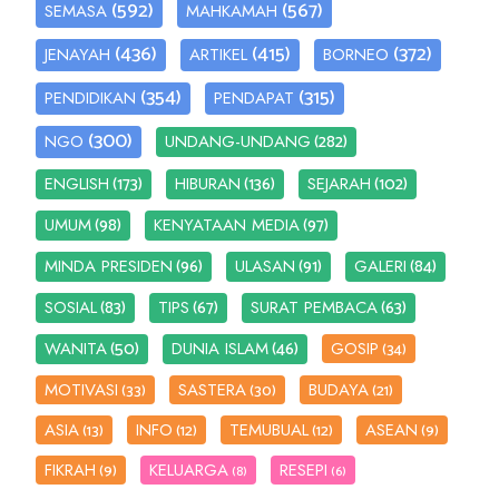
(592)
(567)
SEMASA
MAHKAMAH
(436)
(415)
(372)
JENAYAH
ARTIKEL
BORNEO
(354)
(315)
PENDIDIKAN
PENDAPAT
(300)
(282)
NGO
UNDANG-UNDANG
(173)
(136)
(102)
ENGLISH
HIBURAN
SEJARAH
(98)
(97)
UMUM
KENYATAAN MEDIA
(96)
(91)
(84)
MINDA PRESIDEN
ULASAN
GALERI
(83)
(67)
(63)
SOSIAL
TIPS
SURAT PEMBACA
(50)
(46)
WANITA
DUNIA ISLAM
GOSIP
(34)
MOTIVASI
SASTERA
BUDAYA
(33)
(30)
(21)
ASIA
INFO
TEMUBUAL
ASEAN
(13)
(12)
(12)
(9)
FIKRAH
KELUARGA
RESEPI
(9)
(8)
(6)