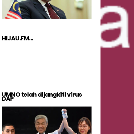
HIJAU.FM...
UMNO telah dijangkiti virus
DAP