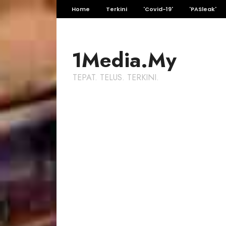
Home
Terkini
'Covid-19'
'PASleak'
1Media.My
TEPAT. TELUS. TERKINI.