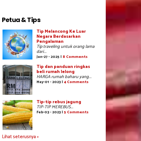
Petua & Tips
Tip Melancong Ke Luar
Negara Berdasarkan
Pengalaman
Tip traveling untuk orang lama
dari...
Jan-27 - 2025 |
8 Comments
Tip dan panduan ringkas
beli rumah lelong
HARGA rumah baharu yang...
May-01 - 2023 |
4 Comments
Tip-tip rebus jagung
TIP-TIP MEREBUS...
Feb-03 - 2023 |
5 Comments
Lihat seterusnya »