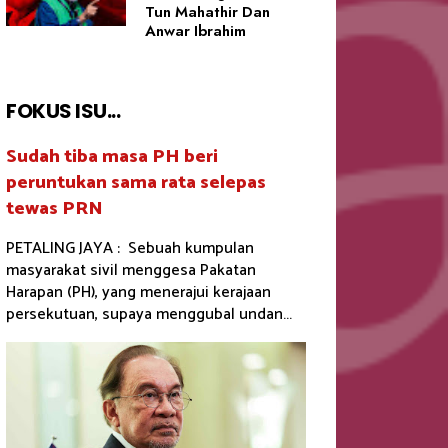
Tun Mahathir Dan
Anwar Ibrahim
FOKUS ISU...
Sudah tiba masa PH beri
peruntukan sama rata selepas
tewas PRN
PETALING JAYA : Sebuah kumpulan
masyarakat sivil menggesa Pakatan
Harapan (PH), yang menerajui kerajaan
persekutuan, supaya menggubal undan...