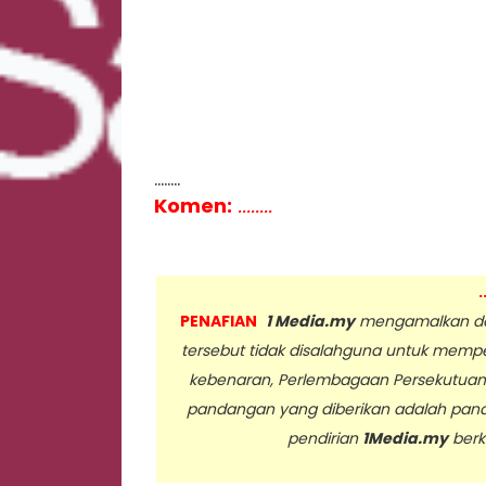
........
Komen:
........
.
PENAFIAN
1 Media.my
mengamalkan dan
tersebut tidak disalahguna untuk memp
kebenaran, Perlembagaan Persekutua
pandangan yang diberikan adalah pan
pendirian
1Media.my
berk
..