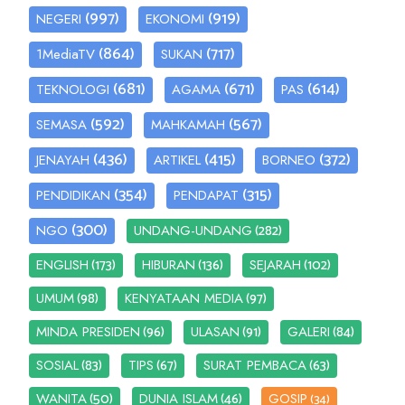
(997)
(919)
NEGERI
EKONOMI
(864)
(717)
1MediaTV
SUKAN
(681)
(671)
(614)
TEKNOLOGI
AGAMA
PAS
(592)
(567)
SEMASA
MAHKAMAH
(436)
(415)
(372)
JENAYAH
ARTIKEL
BORNEO
(354)
(315)
PENDIDIKAN
PENDAPAT
(300)
(282)
NGO
UNDANG-UNDANG
(173)
(136)
(102)
ENGLISH
HIBURAN
SEJARAH
(98)
(97)
UMUM
KENYATAAN MEDIA
(96)
(91)
(84)
MINDA PRESIDEN
ULASAN
GALERI
(83)
(67)
(63)
SOSIAL
TIPS
SURAT PEMBACA
(50)
(46)
WANITA
DUNIA ISLAM
GOSIP
(34)