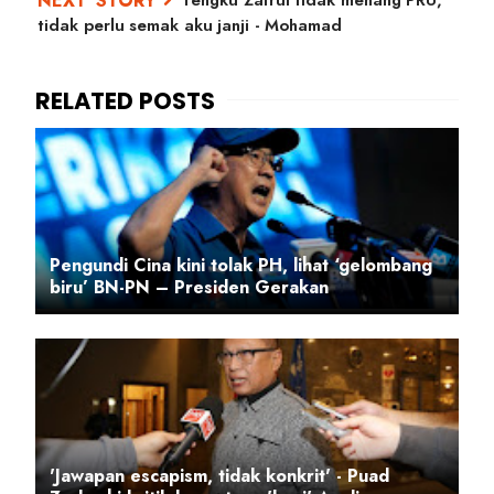
tidak perlu semak aku janji - Mohamad
Pengundi Cina kini tolak PH, lihat ‘gelombang
biru’ BN-PN – Presiden Gerakan
'Jawapan escapism, tidak konkrit' - Puad