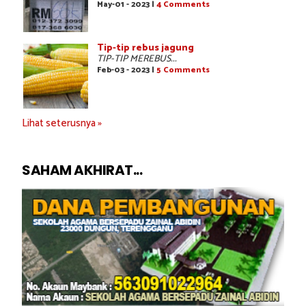
May-01 - 2023 |
4 Comments
Tip-tip rebus jagung
TIP-TIP MEREBUS...
Feb-03 - 2023 |
5 Comments
Lihat seterusnya »
SAHAM AKHIRAT...