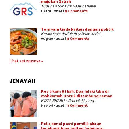
majukan Sabah
Tuduhan Suhaimi Nasir bahawa...
Oct-11 - 2024 |
5 Comments
Tom yam tiada kaitan dengan politik
Ketika saya duduk di sebuah kedai...
Aug-20 - 2023 |
4 Comments
Lihat seterusnya »
JENAYAH
Kes tikam 61 kali: Dua lelaki tiba di
mahkamah untuk disambung reman
KOTA BHARU - Dua lelaki yang...
May-08 - 2026 |
1 Comment
Polis kenal pasti pemilik akaun
Facebook hina Sultan Selangor