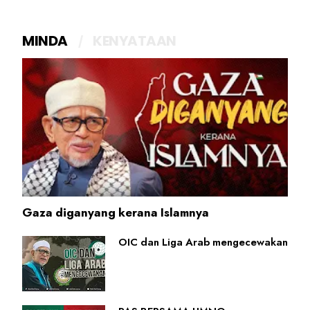
MINDA
KENYATAAN
Gaza diganyang kerana Islamnya
OIC dan Liga Arab mengecewakan