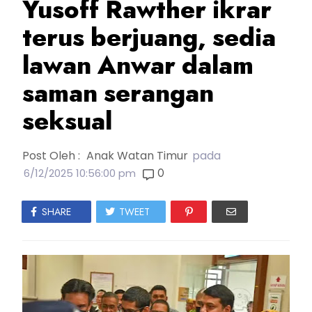
Yusoff Rawther ikrar
terus berjuang, sedia
lawan Anwar dalam
saman serangan
seksual
Post Oleh :
Anak Watan Timur
pada
0
6/12/2025 10:56:00 pm
SHARE
TWEET