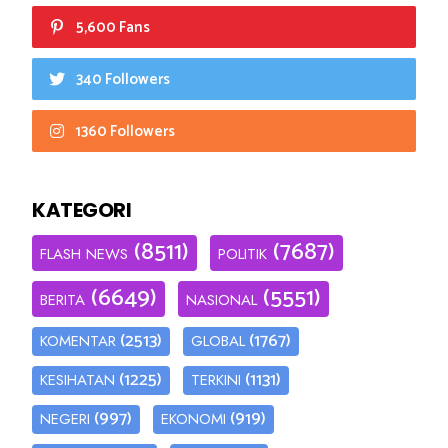
5,600 Fans
340 Followers
1360 Followers
KATEGORI
(8511)
(7687)
FLASH NEWS
POLITIK
(6649)
(5551)
BERITA
NASIONAL
(2513)
(1767)
KOMENTAR
GLOBAL
(1225)
(1131)
KESIHATAN
TERKINI
(997)
(919)
NEGERI
EKONOMI