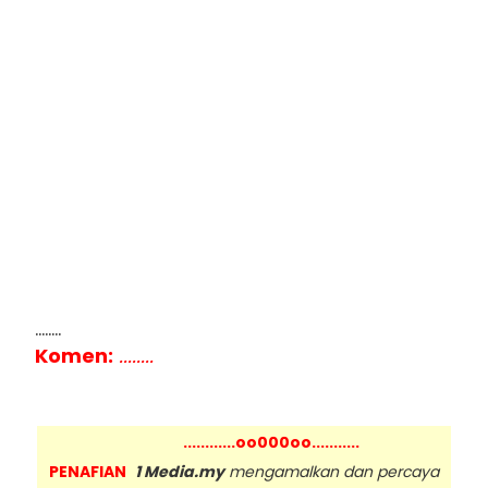
........
Komen:
........
............oo000oo...........
PENAFIAN
1 Media.my
mengamalkan dan percaya