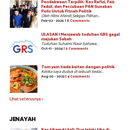
Pendakwaan Terpilih: Kes Rafizi, Faiz
Fadzil, dan Percubaan PAN Gunakan
Polis Untuk Fitnah Politik
Oleh Hilmi Afendi Selepas Pilihan...
Feb-02 - 2025 |
8 Comments
ULASAN | Menjawab tuduhan GRS gagal
majukan Sabah
Tuduhan Suhaimi Nasir bahawa...
Oct-11 - 2024 |
5 Comments
Tom yam tiada kaitan dengan politik
Ketika saya duduk di sebuah kedai...
Aug-20 - 2023 |
4 Comments
Lihat seterusnya »
JENAYAH
Kes tikam 61 kali: Dua lelaki tiba di