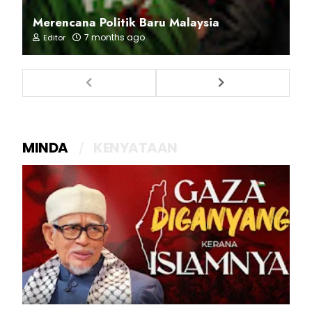
Merencana Politik Baru Malaysia
7 months ago
Editor
MINDA
KENYATAAN