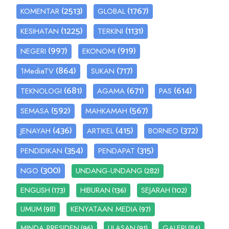
(2513)
(1767)
KOMENTAR
GLOBAL
(1225)
(1131)
KESIHATAN
TERKINI
(997)
(919)
NEGERI
EKONOMI
(864)
(717)
1MediaTV
SUKAN
(681)
(671)
(614)
TEKNOLOGI
AGAMA
PAS
(592)
(567)
SEMASA
MAHKAMAH
(436)
(415)
(372)
JENAYAH
ARTIKEL
BORNEO
(354)
(315)
PENDIDIKAN
PENDAPAT
(300)
(282)
NGO
UNDANG-UNDANG
(173)
(136)
(102)
ENGLISH
HIBURAN
SEJARAH
(98)
(97)
UMUM
KENYATAAN MEDIA
(96)
(91)
(84)
MINDA PRESIDEN
ULASAN
GALERI