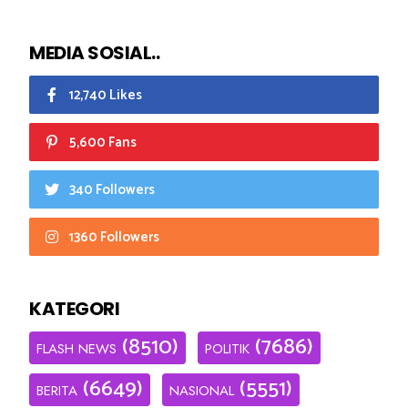
MEDIA SOSIAL..
12,740 Likes
5,600 Fans
340 Followers
1360 Followers
KATEGORI
(8510)
(7686)
FLASH NEWS
POLITIK
(6649)
(5551)
BERITA
NASIONAL