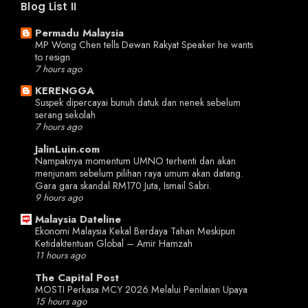
Blog List II
Permadu Malaysia
MP Wong Chen tells Dewan Rakyat Speaker he wants
to resign
7 hours ago
KERENGGA
Suspek dipercayai bunuh datuk dan nenek sebelum
serang sekolah
7 hours ago
JalinLuin.com
Nampaknya momentum UMNO terhenti dan akan
menjunam sebelum pilihan raya umum akan datang.
Gara gara skandal RM170 Juta, Ismail Sabri.
9 hours ago
Malaysia Dateline
Ekonomi Malaysia Kekal Berdaya Tahan Meskipun
Ketidaktentuan Global – Amir Hamzah
11 hours ago
The Capital Post
MOSTI Perkasa MCY 2026 Melalui Penilaian Upaya
15 hours ago