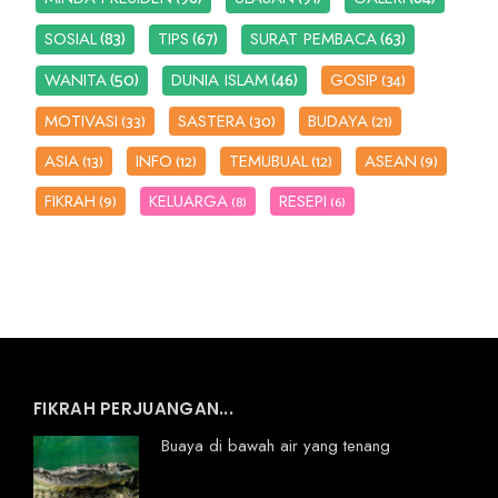
(83)
(67)
(63)
SOSIAL
TIPS
SURAT PEMBACA
(50)
(46)
WANITA
DUNIA ISLAM
GOSIP
(34)
MOTIVASI
SASTERA
BUDAYA
(33)
(30)
(21)
ASIA
INFO
TEMUBUAL
ASEAN
(13)
(12)
(12)
(9)
FIKRAH
KELUARGA
RESEPI
(9)
(8)
(6)
FIKRAH PERJUANGAN...
Buaya di bawah air yang tenang