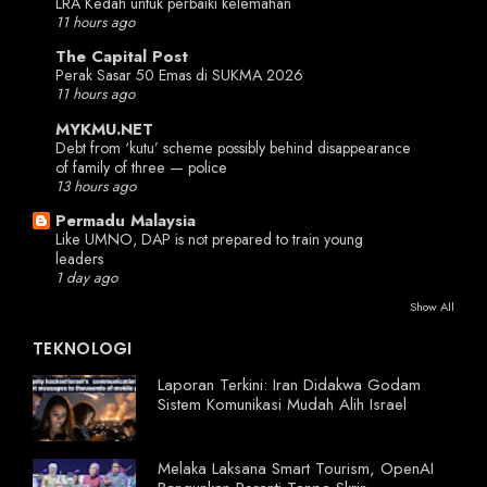
LRA Kedah untuk perbaiki kelemahan
11 hours ago
The Capital Post
Perak Sasar 50 Emas di SUKMA 2026
11 hours ago
MYKMU.NET
Debt from ‘kutu’ scheme possibly behind disappearance
of family of three — police
13 hours ago
Permadu Malaysia
Like UMNO, DAP is not prepared to train young
leaders
1 day ago
Show All
TEKNOLOGI
Laporan Terkini: Iran Didakwa Godam
Sistem Komunikasi Mudah Alih Israel
Melaka Laksana Smart Tourism, OpenAI