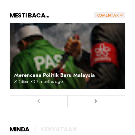
MESTI BACA...
KOMENTAR
Merencana Politik Baru Malaysia
7 months ago
Editor
MINDA
KENYATAAN