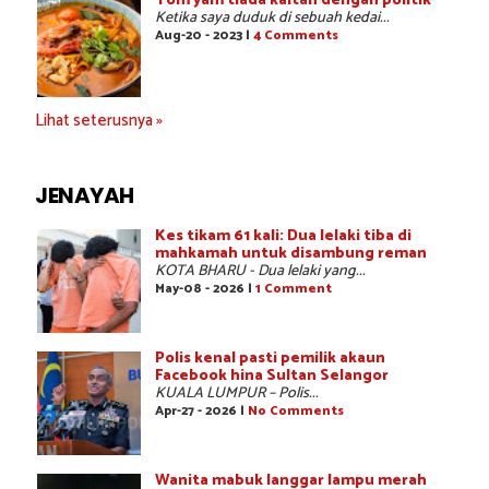
Tom yam tiada kaitan dengan politik
Ketika saya duduk di sebuah kedai...
Aug-20 - 2023 |
4 Comments
Lihat seterusnya »
JENAYAH
Kes tikam 61 kali: Dua lelaki tiba di
mahkamah untuk disambung reman
KOTA BHARU - Dua lelaki yang...
May-08 - 2026 |
1 Comment
Polis kenal pasti pemilik akaun
Facebook hina Sultan Selangor
KUALA LUMPUR – Polis...
Apr-27 - 2026 |
No Comments
Wanita mabuk langgar lampu merah