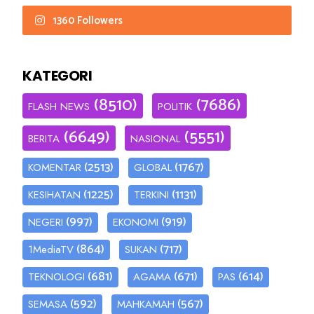
1360 Followers
KATEGORI
(8510)
(7686)
FLASH NEWS
POLITIK
(6649)
(5551)
BERITA
NASIONAL
(2513)
(1767)
KOMENTAR
GLOBAL
(1225)
(1131)
KESIHATAN
TERKINI
(997)
(919)
NEGERI
EKONOMI
(864)
(717)
1MediaTV
SUKAN
(681)
(671)
(614)
TEKNOLOGI
AGAMA
PAS
(592)
(567)
SEMASA
MAHKAMAH