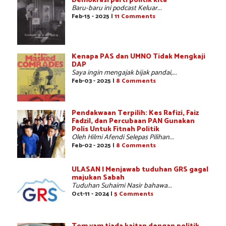
Demokrasi parti politik kita
Baru-baru ini podcast Keluar...
Feb-15 - 2025 |
11 Comments
Kenapa PAS dan UMNO Tidak Mengkaji
DAP
Saya ingin mengajak bijak pandai,...
Feb-03 - 2025 |
8 Comments
Pendakwaan Terpilih: Kes Rafizi, Faiz
Fadzil, dan Percubaan PAN Gunakan
Polis Untuk Fitnah Politik
Oleh Hilmi Afendi Selepas Pilihan...
Feb-02 - 2025 |
8 Comments
ULASAN | Menjawab tuduhan GRS gagal
majukan Sabah
Tuduhan Suhaimi Nasir bahawa...
Oct-11 - 2024 |
5 Comments