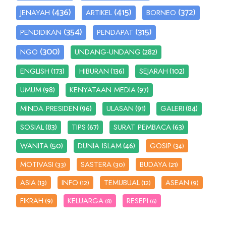
(436)
(415)
(372)
JENAYAH
ARTIKEL
BORNEO
(354)
(315)
PENDIDIKAN
PENDAPAT
(300)
(282)
NGO
UNDANG-UNDANG
(173)
(136)
(102)
ENGLISH
HIBURAN
SEJARAH
(98)
(97)
UMUM
KENYATAAN MEDIA
(96)
(91)
(84)
MINDA PRESIDEN
ULASAN
GALERI
(83)
(67)
(63)
SOSIAL
TIPS
SURAT PEMBACA
(50)
(46)
WANITA
DUNIA ISLAM
GOSIP
(34)
MOTIVASI
SASTERA
BUDAYA
(33)
(30)
(21)
ASIA
INFO
TEMUBUAL
ASEAN
(13)
(12)
(12)
(9)
FIKRAH
KELUARGA
RESEPI
(9)
(8)
(6)