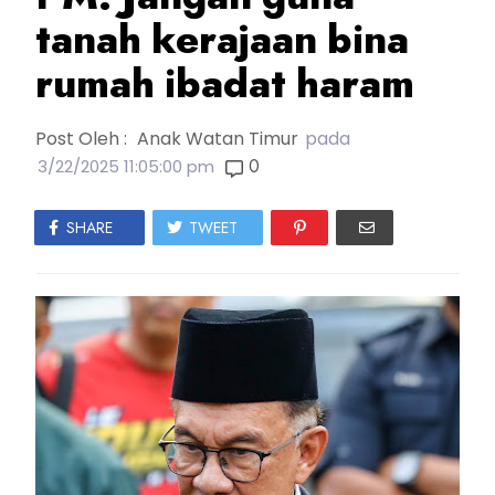
tanah kerajaan bina
rumah ibadat haram
Post Oleh :
Anak Watan Timur
pada
0
3/22/2025 11:05:00 pm
SHARE
TWEET