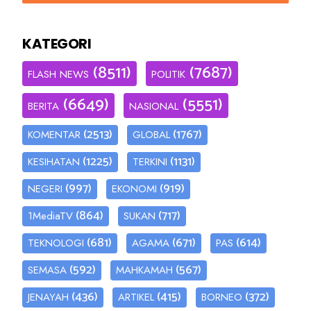
KATEGORI
(8511)
(7687)
FLASH NEWS
POLITIK
(6649)
(5551)
BERITA
NASIONAL
(2513)
(1767)
KOMENTAR
GLOBAL
(1225)
(1131)
KESIHATAN
TERKINI
(997)
(919)
NEGERI
EKONOMI
(864)
(717)
1MediaTV
SUKAN
(681)
(671)
(614)
TEKNOLOGI
AGAMA
PAS
(592)
(567)
SEMASA
MAHKAMAH
(436)
(415)
(372)
JENAYAH
ARTIKEL
BORNEO