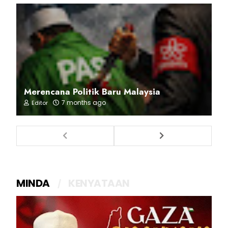
Merencana Politik Baru Malaysia
7 months ago
Editor
MINDA
KENYATAAN