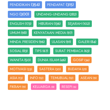
(354)
(315)
PENDIDIKAN
PENDAPAT
(300)
(282)
NGO
UNDANG-UNDANG
(173)
(136)
(102)
ENGLISH
HIBURAN
SEJARAH
(98)
(97)
UMUM
KENYATAAN MEDIA
(96)
(91)
(84)
MINDA PRESIDEN
ULASAN
GALERI
(83)
(67)
(63)
SOSIAL
TIPS
SURAT PEMBACA
(50)
(46)
WANITA
DUNIA ISLAM
GOSIP
(34)
MOTIVASI
SASTERA
BUDAYA
(33)
(30)
(21)
ASIA
INFO
TEMUBUAL
ASEAN
(13)
(12)
(12)
(9)
FIKRAH
KELUARGA
RESEPI
(9)
(8)
(6)