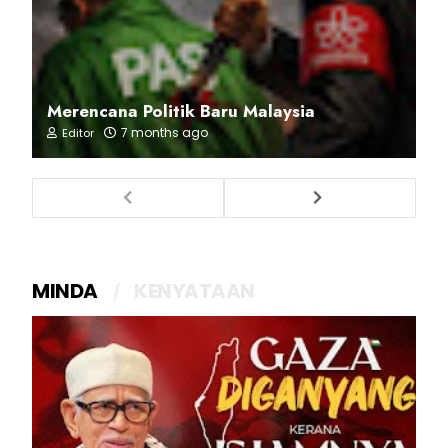
Merencana Politik Baru Malaysia
7 months ago
Editor
MINDA
KENYATAAN