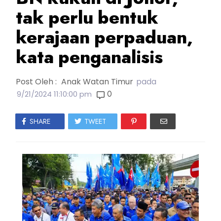
tak perlu bentuk
kerajaan perpaduan,
kata penganalisis
Post Oleh :
Anak Watan Timur
pada
0
9/21/2024 11:10:00 pm
SHARE
TWEET