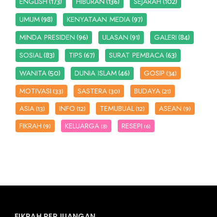
(173)
(136)
(102)
ENGLISH
HIBURAN
SEJARAH
(98)
(97)
UMUM
KENYATAAN MEDIA
(96)
(91)
(84)
MINDA PRESIDEN
ULASAN
GALERI
(83)
(67)
(63)
SOSIAL
TIPS
SURAT PEMBACA
(50)
(46)
WANITA
DUNIA ISLAM
GOSIP
(34)
MOTIVASI
SASTERA
BUDAYA
(33)
(30)
(21)
ASIA
INFO
TEMUBUAL
ASEAN
(13)
(12)
(12)
(9)
FIKRAH
KELUARGA
RESEPI
(9)
(8)
(6)
FIKRAH PERJUANGAN...