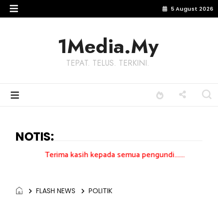
5 August 2026
1Media.My
TEPAT. TELUS. TERKINI.
NOTIS:
erima kasih kepada semua pengundi.......
FLASH NEWS
POLITIK