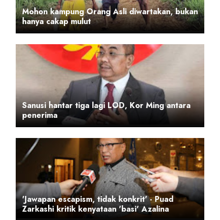
Mohon kampung Orang Asli diwartakan, bukan
hanya cakap mulut
Sanusi hantar tiga lagi LOD, Kor Ming antara
penerima
'Jawapan escapism, tidak konkrit' - Puad
Zarkashi kritik kenyataan 'basi' Azalina