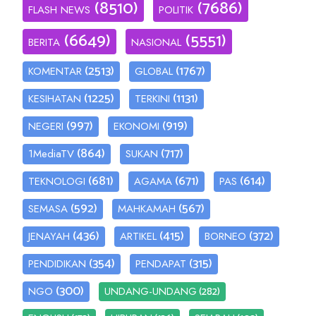
(8510)
(7686)
FLASH NEWS
POLITIK
(6649)
(5551)
BERITA
NASIONAL
(2513)
(1767)
KOMENTAR
GLOBAL
(1225)
(1131)
KESIHATAN
TERKINI
(997)
(919)
NEGERI
EKONOMI
(864)
(717)
1MediaTV
SUKAN
(681)
(671)
(614)
TEKNOLOGI
AGAMA
PAS
(592)
(567)
SEMASA
MAHKAMAH
(436)
(415)
(372)
JENAYAH
ARTIKEL
BORNEO
(354)
(315)
PENDIDIKAN
PENDAPAT
(300)
(282)
NGO
UNDANG-UNDANG