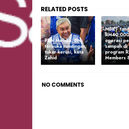
MBKT tan
RM40,000
PRN Melaka: BN
operasi p
terbuka rundingan,
sampah di
tukar kerusi, kata
program 
Zahid
Members 
NO COMMENTS