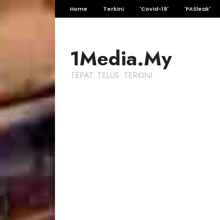
Home
Terkini
'Covid-19'
'PASleak'
1Media.My
TEPAT. TELUS. TERKINI.