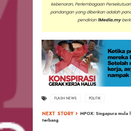
kebenaran, Perlembagaan Persekutua
pandangan yang diberikan adalah pan
pendirian
1Media.my
berk
..
FLASH NEWS
POLITIK
MPOX: Singapura mula l
terbang