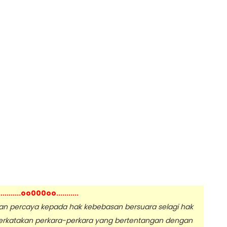
...........oo000oo...........
 percaya kepada hak kebebasan bersuara selagi hak
erkatakan perkara-perkara yang bertentangan dengan