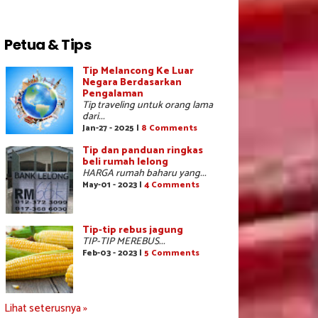
Petua & Tips
Tip Melancong Ke Luar
Negara Berdasarkan
Pengalaman
Tip traveling untuk orang lama
dari...
Jan-27 - 2025 |
8 Comments
Tip dan panduan ringkas
beli rumah lelong
HARGA rumah baharu yang...
May-01 - 2023 |
4 Comments
Tip-tip rebus jagung
TIP-TIP MEREBUS...
Feb-03 - 2023 |
5 Comments
Lihat seterusnya »