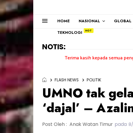
HOME
NASIONAL
GLOBAL
TEKNOLOGI
NOTIS:
Terima kasih kepada semua pengundi.......
FLASH NEWS
POLITIK
UMNO tak gela
‘dajal’ – Azali
Post Oleh :
Anak Watan Timur
pada
8