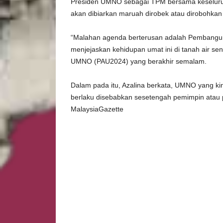
Presiden UMNO sebagai TPM bersama keseluruhan
akan dibiarkan maruah dirobek atau dirobohkan
“Malahan agenda berterusan adalah Pembangun
menjejaskan kehidupan umat ini di tanah air s
UMNO (PAU2024) yang berakhir semalam.
Dalam pada itu, Azalina berkata, UMNO yang ki
berlaku disebabkan sesetengah pemimpin atau pa
MalaysiaGazette