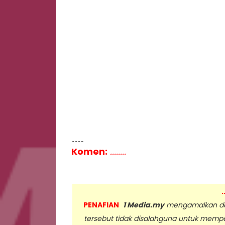
........
Komen:
........
.
PENAFIAN
1 Media.my
mengamalkan dan
tersebut tidak disalahguna untuk memp