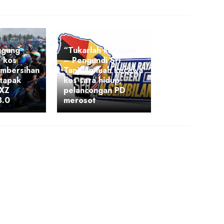
ggung
“Tukarlah kerajaan”
 kos
– Pengundi Sri
embersihan
Tanjung luah kecewa
 tapak
kos sara hidup,
RXZ
pelancongan PD
8.0
merosot