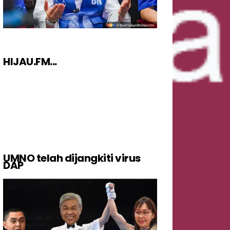
HIJAU.FM...
UMNO telah dijangkiti virus
DAP