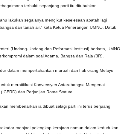
agaimana terbukti sepanjang parti itu ditubuhkan.
mahu lakukan segalanya mengikut keselesaan apatah lagi
bangsa dan tanah air,” kata
Ketua Penerangan UMNO, Datuk
nteri (Undang-Undang dan Reformasi Institusi) berkata,
UMNO
 berkompromi dalam soal Agama, Bangsa dan Raja (3R).
ndur dalam mempertahankan maruah dan hak orang Melayu.
 untuk meratifikasi Konvensyen Antarabangsa Mengenai
(ICERD) dan Perjanjian Rome Statute.
kan membenarkan ia dibuat selagi parti ini terus berjuang
sekadar menjadi pelengkap kerajaan namun dalam kedudukan