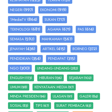
(997)
(919)
NEGERI
EKONOMI
(864)
(717)
1MediaTV
SUKAN
(681)
(671)
(614)
TEKNOLOGI
AGAMA
PAS
(592)
(567)
SEMASA
MAHKAMAH
(436)
(415)
(372)
JENAYAH
ARTIKEL
BORNEO
(354)
(315)
PENDIDIKAN
PENDAPAT
(300)
(282)
NGO
UNDANG-UNDANG
(173)
(136)
(102)
ENGLISH
HIBURAN
SEJARAH
(98)
(97)
UMUM
KENYATAAN MEDIA
(96)
(91)
(84)
MINDA PRESIDEN
ULASAN
GALERI
(83)
(67)
(63)
SOSIAL
TIPS
SURAT PEMBACA