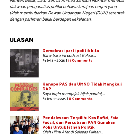
Menteri Besar, Dato’ Seri Dr Ahmad Samsuri Mokhtar menepis
dakwaan penganalisis politik bahawa kerajaan negeri yang
tidak membubarkan Dewan Undangan Negeri (DUN) serentak
dengan parlimen bakal berdepan kekalahan.
ULASAN
Demokrasi parti politik kita
Baru-baru ini podcast Keluar...
Feb-15 - 2025 |
11 Comments
Kenapa PAS dan UMNO Tidak Mengkaji
DAP
Saya ingin mengajak bijak pandai,...
Feb-03 - 2025 |
8 Comments
Pendakwaan Terpilih: Kes Rafizi, Faiz
Fadzil, dan Percubaan PAN Gunakan
Polis Untuk Fitnah Politik
Oleh Hilmi Afendi Selepas Pilihan...