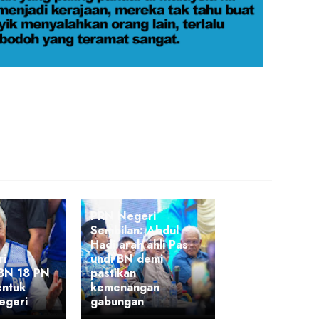
PRN Negeri
Sembilan: Abdul
Hadi arah ahli Pas
i
undi BN demi
 BN 18 PN
pastikan
entuk
kemenangan
egeri
gabungan