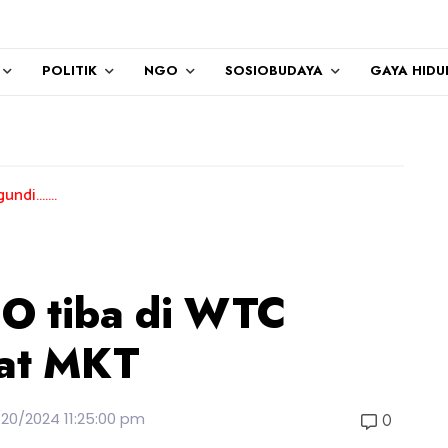
POLITIK
NGO
SOSIOBUDAYA
GAYA HIDU
O tiba di WTC
rat MKT
/20/2024 11:25:00 pm
0