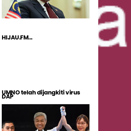
HIJAU.FM...
UMNO telah dijangkiti virus
DAP