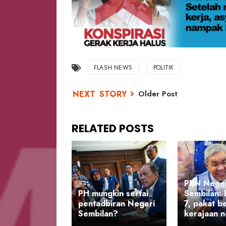
FLASH NEWS
POLITIK
Older Post
PRN Neger
PH mungkin sertai
Sembilan:
pentadbiran Negeri
7, pakat b
Sembilan?
kerajaan n