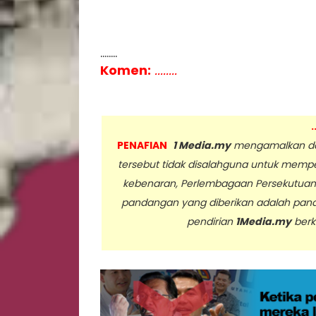
........
Komen:
........
.
PENAFIAN
1 Media.my
mengamalkan dan
tersebut tidak disalahguna untuk memp
kebenaran, Perlembagaan Persekutua
pandangan yang diberikan adalah pan
pendirian
1Media.my
berk
..