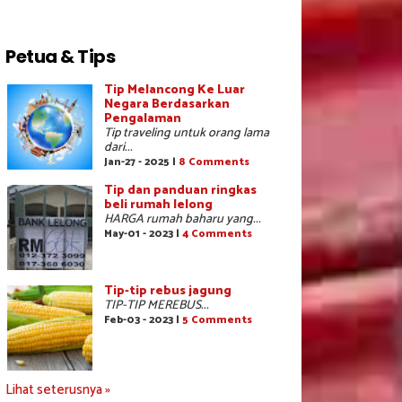
Petua & Tips
Tip Melancong Ke Luar
Negara Berdasarkan
Pengalaman
Tip traveling untuk orang lama
dari...
Jan-27 - 2025 |
8 Comments
Tip dan panduan ringkas
beli rumah lelong
HARGA rumah baharu yang...
May-01 - 2023 |
4 Comments
Tip-tip rebus jagung
TIP-TIP MEREBUS...
Feb-03 - 2023 |
5 Comments
Lihat seterusnya »