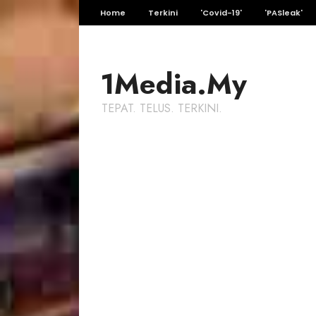
Home
Terkini
'Covid-19'
'PASleak'
1Media.My
TEPAT. TELUS. TERKINI.