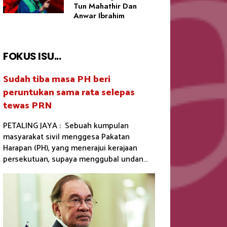
Tun Mahathir Dan
Anwar Ibrahim
FOKUS ISU...
Sudah tiba masa PH beri
peruntukan sama rata selepas
tewas PRN
PETALING JAYA : Sebuah kumpulan
masyarakat sivil menggesa Pakatan
Harapan (PH), yang menerajui kerajaan
persekutuan, supaya menggubal undan...