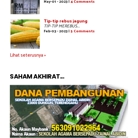
May-01 - 2023 |
4 Comments
Tip-tip rebus jagung
TIP-TIP MEREBUS...
Feb-03 - 2023 |
5 Comments
Lihat seterusnya »
SAHAM AKHIRAT...