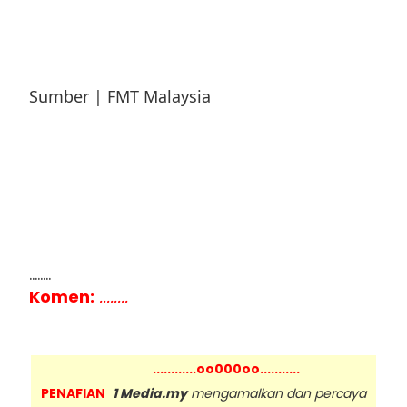
Sumber | FMT Malaysia
........
Komen:
........
............oo000oo...........
PENAFIAN
1 Media.my
mengamalkan dan percaya