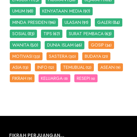
(98)
(97)
UMUM
KENYATAAN MEDIA
(96)
(91)
(84)
MINDA PRESIDEN
ULASAN
GALERI
(83)
(67)
(63)
SOSIAL
TIPS
SURAT PEMBACA
(50)
(46)
WANITA
DUNIA ISLAM
GOSIP
(34)
MOTIVASI
SASTERA
BUDAYA
(33)
(30)
(21)
ASIA
INFO
TEMUBUAL
ASEAN
(13)
(12)
(12)
(9)
FIKRAH
KELUARGA
RESEPI
(9)
(8)
(6)
FIKRAH PERJUANGAN...