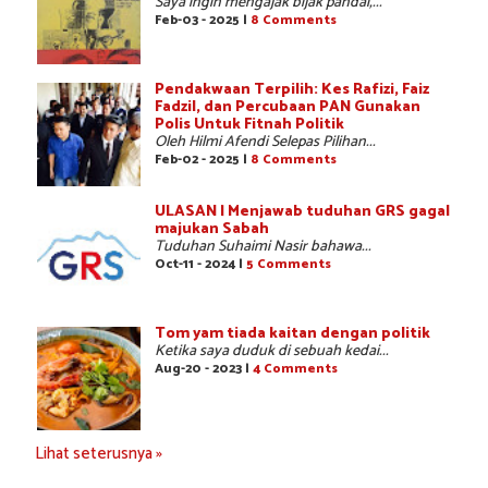
Saya ingin mengajak bijak pandai,...
Feb-03 - 2025 |
8 Comments
Pendakwaan Terpilih: Kes Rafizi, Faiz
Fadzil, dan Percubaan PAN Gunakan
Polis Untuk Fitnah Politik
Oleh Hilmi Afendi Selepas Pilihan...
Feb-02 - 2025 |
8 Comments
ULASAN | Menjawab tuduhan GRS gagal
majukan Sabah
Tuduhan Suhaimi Nasir bahawa...
Oct-11 - 2024 |
5 Comments
Tom yam tiada kaitan dengan politik
Ketika saya duduk di sebuah kedai...
Aug-20 - 2023 |
4 Comments
Lihat seterusnya »