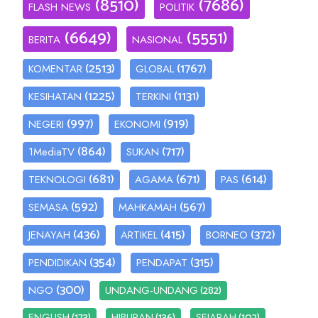
(8510)
(7686)
FLASH NEWS
POLITIK
(6649)
(5551)
BERITA
NASIONAL
(2513)
(1767)
KOMENTAR
GLOBAL
(1225)
(1131)
KESIHATAN
TERKINI
(997)
(919)
NEGERI
EKONOMI
(864)
(717)
1MediaTV
SUKAN
(681)
(671)
(614)
TEKNOLOGI
AGAMA
PAS
(592)
(567)
SEMASA
MAHKAMAH
(436)
(415)
(372)
JENAYAH
ARTIKEL
BORNEO
(354)
(315)
PENDIDIKAN
PENDAPAT
(300)
(282)
NGO
UNDANG-UNDANG
(173)
(136)
(102)
ENGLISH
HIBURAN
SEJARAH