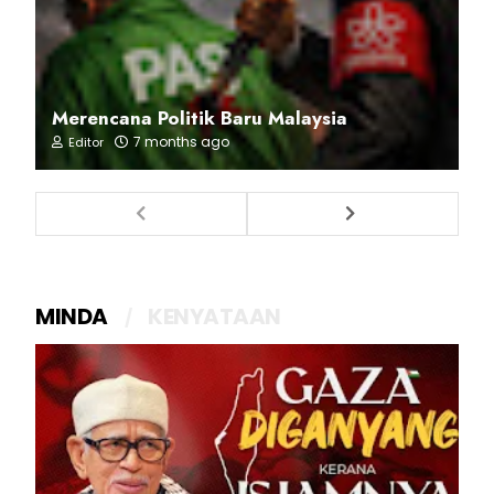
Merencana Politik Baru Malaysia
7 months ago
Editor
MINDA
KENYATAAN