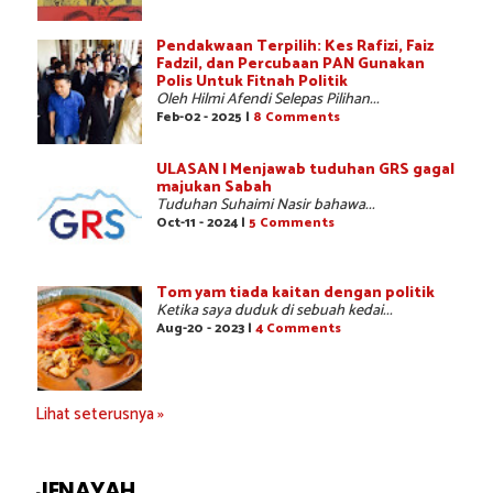
Pendakwaan Terpilih: Kes Rafizi, Faiz
Fadzil, dan Percubaan PAN Gunakan
Polis Untuk Fitnah Politik
Oleh Hilmi Afendi Selepas Pilihan...
Feb-02 - 2025 |
8 Comments
ULASAN | Menjawab tuduhan GRS gagal
majukan Sabah
Tuduhan Suhaimi Nasir bahawa...
Oct-11 - 2024 |
5 Comments
Tom yam tiada kaitan dengan politik
Ketika saya duduk di sebuah kedai...
Aug-20 - 2023 |
4 Comments
Lihat seterusnya »
JENAYAH