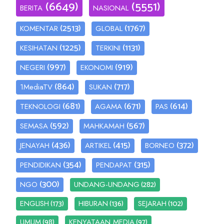
(6649)
(5551)
BERITA
NASIONAL
(2513)
(1767)
KOMENTAR
GLOBAL
(1225)
(1131)
KESIHATAN
TERKINI
(997)
(919)
NEGERI
EKONOMI
(864)
(717)
1MediaTV
SUKAN
(681)
(671)
(614)
TEKNOLOGI
AGAMA
PAS
(592)
(567)
SEMASA
MAHKAMAH
(436)
(415)
(372)
JENAYAH
ARTIKEL
BORNEO
(354)
(315)
PENDIDIKAN
PENDAPAT
(300)
(282)
NGO
UNDANG-UNDANG
(173)
(136)
(102)
ENGLISH
HIBURAN
SEJARAH
(98)
(97)
UMUM
KENYATAAN MEDIA