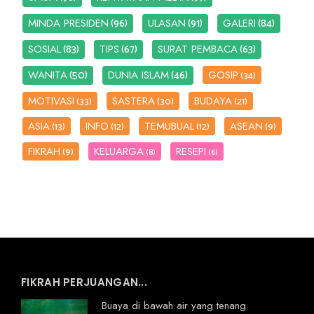
(96)
(91)
(84)
MINDA PRESIDEN
ULASAN
GALERI
(83)
(67)
(63)
SOSIAL
TIPS
SURAT PEMBACA
(50)
(46)
WANITA
DUNIA ISLAM
GOSIP
(34)
MOTIVASI
SASTERA
BUDAYA
(33)
(30)
(21)
ASIA
INFO
TEMUBUAL
ASEAN
(13)
(12)
(12)
(9)
FIKRAH
KELUARGA
RESEPI
(9)
(8)
(6)
FIKRAH PERJUANGAN...
Buaya di bawah air yang tenang