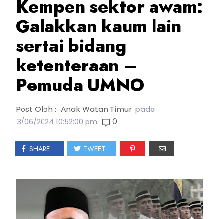
Kempen sektor awam:
Galakkan kaum lain
sertai bidang
ketenteraan –
Pemuda UMNO
Post Oleh :
Anak Watan Timur
pada
0
3/06/2024 10:52:00 pm
SHARE
TWEET