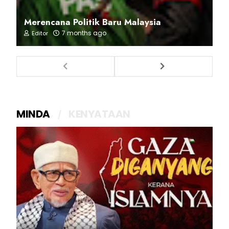
Merencana Politik Baru Malaysia
7 months ago
Editor
MINDA
KENYATAAN