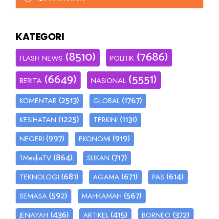
KATEGORI
(8510)
(7686)
FLASH NEWS
POLITIK
(6649)
(5551)
BERITA
NASIONAL
(2513)
(1767)
KOMENTAR
GLOBAL
(1225)
(1131)
KESIHATAN
TERKINI
(997)
(919)
NEGERI
EKONOMI
(864)
(717)
1MediaTV
SUKAN
(681)
(671)
(614)
TEKNOLOGI
AGAMA
PAS
(592)
(567)
SEMASA
MAHKAMAH
(436)
(415)
(372)
JENAYAH
ARTIKEL
BORNEO