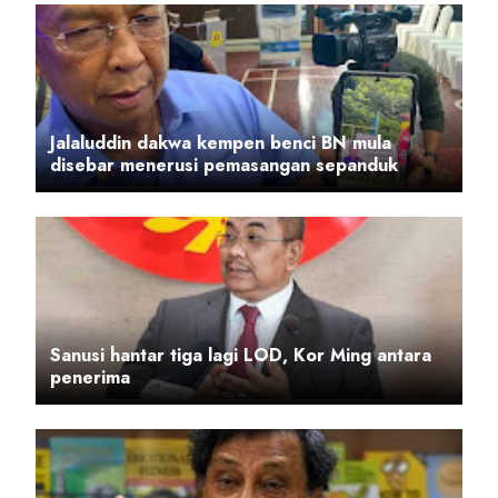
Jalaluddin dakwa kempen benci BN mula
disebar menerusi pemasangan sepanduk
Sanusi hantar tiga lagi LOD, Kor Ming antara
penerima