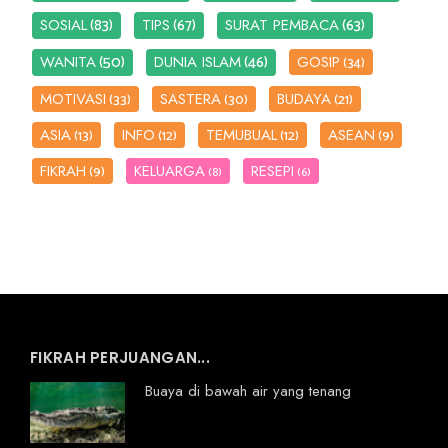
(83)
(67)
(63)
SOSIAL
TIPS
SURAT PEMBACA
(50)
(46)
WANITA
DUNIA ISLAM
GOSIP
(34)
MOTIVASI
SASTERA
BUDAYA
(33)
(30)
(21)
ASIA
INFO
TEMUBUAL
ASEAN
(13)
(12)
(12)
(9)
FIKRAH
KELUARGA
RESEPI
(9)
(8)
(6)
FIKRAH PERJUANGAN...
Buaya di bawah air yang tenang