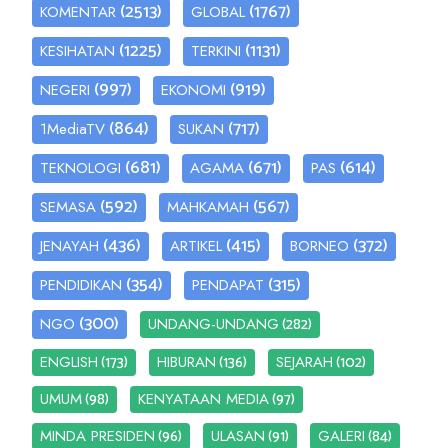
(2513)
(1767)
KOMENTAR
GLOBAL
(1225)
(1131)
KESIHATAN
TERKINI
(997)
(919)
NEGERI
EKONOMI
(864)
(717)
1MediaTV
SUKAN
(681)
(671)
(614)
TEKNOLOGI
AGAMA
PAS
(592)
(567)
SEMASA
MAHKAMAH
(436)
(415)
(372)
JENAYAH
ARTIKEL
BORNEO
(354)
(315)
PENDIDIKAN
PENDAPAT
(300)
(282)
NGO
UNDANG-UNDANG
(173)
(136)
(102)
ENGLISH
HIBURAN
SEJARAH
(98)
(97)
UMUM
KENYATAAN MEDIA
(96)
(91)
(84)
MINDA PRESIDEN
ULASAN
GALERI