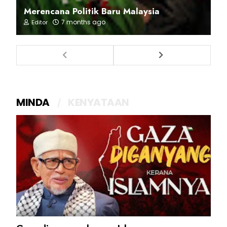
Merencana Politik Baru Malaysia
7 months ago
Editor
MINDA
KENYATAAN