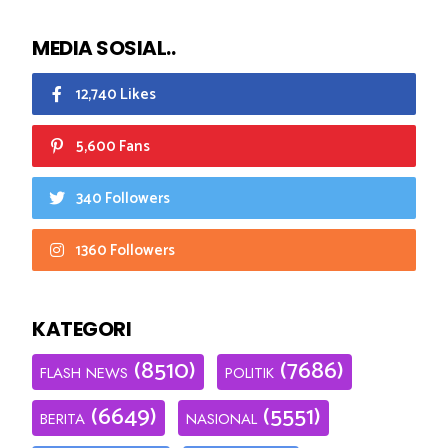
MEDIA SOSIAL..
12,740 Likes
5,600 Fans
340 Followers
1360 Followers
KATEGORI
(8510)
(7686)
FLASH NEWS
POLITIK
(6649)
(5551)
BERITA
NASIONAL