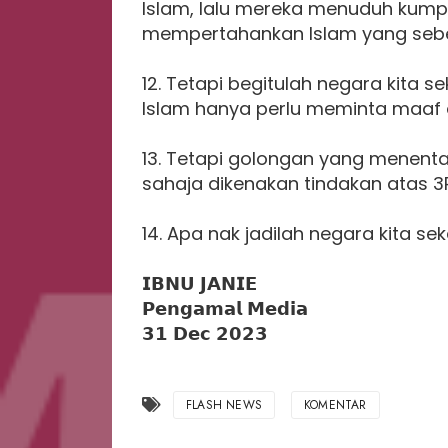
Islam, lalu mereka menuduh kumpu
mempertahankan Islam yang seben
12. Tetapi begitulah negara kita
Islam hanya perlu meminta maaf d
13. Tetapi golongan yang menentan
sahaja dikenakan tindakan atas 
14. Apa nak jadilah negara kita sek
𝗜𝗕𝗡𝗨 𝗝𝗔𝗡𝗜𝗘
𝗣𝗲𝗻𝗴𝗮𝗺𝗮𝗹 𝗠𝗲𝗱𝗶𝗮
𝟯𝟭 𝗗𝗲𝗰 𝟮𝟬𝟮𝟯
FLASH NEWS
KOMENTAR