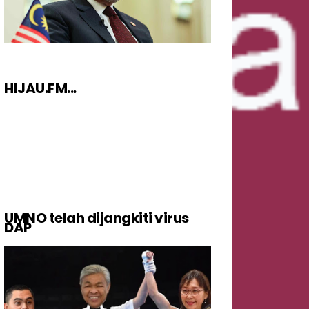
HIJAU.FM...
UMNO telah dijangkiti virus
DAP