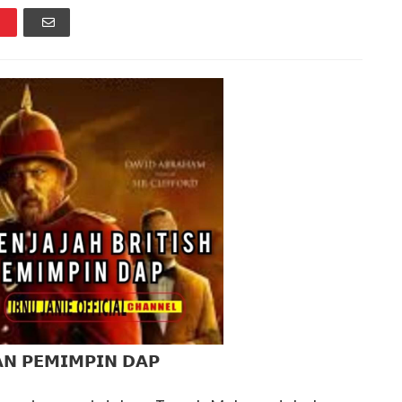
𝗔𝗡 𝗣𝗘𝗠𝗜𝗠𝗣𝗜𝗡 𝗗𝗔𝗣