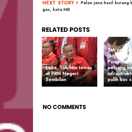
Pelan jana hasil kurang
gas, kata MB
Tak nak la
janji politik
Pengundi 
Loke, Tok Min tewas
peluang ke
di PRN Negeri
infrastruk
Sembilan
pulih kos 
NO COMMENTS