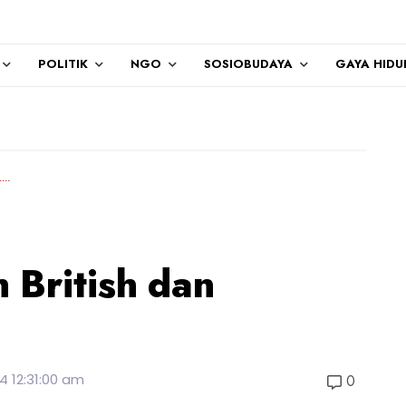
POLITIK
NGO
SOSIOBUDAYA
GAYA HIDU
 British dan
4 12:31:00 am
0