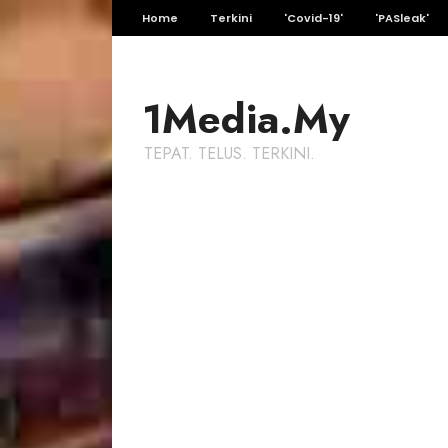
Home
Terkini
'Covid-19'
'PASleak'
1Media.My
TEPAT. TELUS. TERKINI.