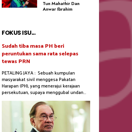
Tun Mahathir Dan
Anwar Ibrahim
FOKUS ISU...
Sudah tiba masa PH beri
peruntukan sama rata selepas
tewas PRN
PETALING JAYA : Sebuah kumpulan
masyarakat sivil menggesa Pakatan
Harapan (PH), yang menerajui kerajaan
persekutuan, supaya menggubal undan...