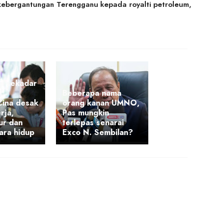
 kebergantungan Terengganu kepada royalti petroleum,
gi sekadar
:
Beberapa nama
Cina desak
orang kanan UMNO,
rja,
Pas mungkin
tur dan
terlepas senarai
sara hidup
Exco N. Sembilan?