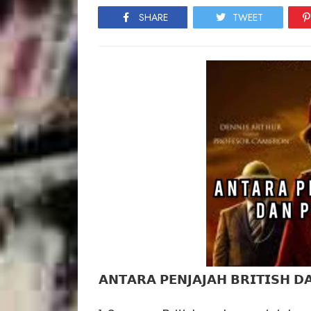
SHARE
TWEET
𝗔𝗡𝗧𝗔𝗥𝗔 𝗣𝗘𝗡𝗝𝗔𝗝𝗔𝗛 𝗕𝗥𝗜𝗧𝗜𝗦𝗛 𝗗