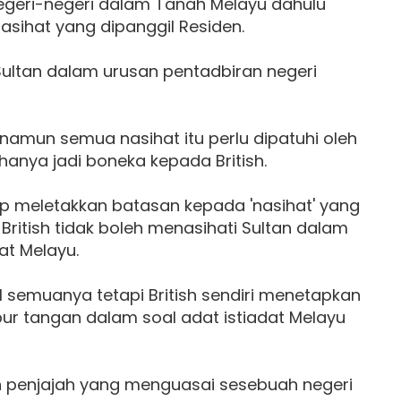
negeri-negeri dalam Tanah Melayu dahulu
ihat yang dipanggil Residen.
t Sultan dalam urusan pentadbiran negeri
 namun semua nasihat itu perlu dipatuhi oleh
n hanya jadi boneka kepada British.
tap meletakkan batasan kepada 'nasihat' yang
tu British tidak boleh menasihati Sultan dalam
at Melayu.
wal semuanya tetapi British sendiri menetapkan
r tangan dalam soal adat istiadat Melayu
lah penjajah yang menguasai sesebuah negeri