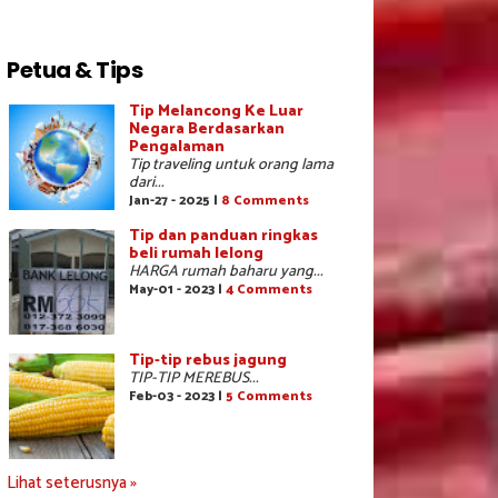
Petua & Tips
Tip Melancong Ke Luar
Negara Berdasarkan
Pengalaman
Tip traveling untuk orang lama
dari...
Jan-27 - 2025 |
8 Comments
Tip dan panduan ringkas
beli rumah lelong
HARGA rumah baharu yang...
May-01 - 2023 |
4 Comments
Tip-tip rebus jagung
TIP-TIP MEREBUS...
Feb-03 - 2023 |
5 Comments
Lihat seterusnya »