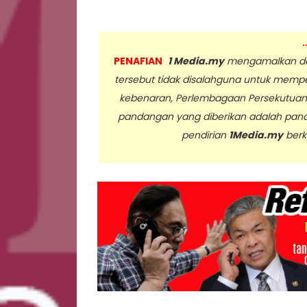
.
PENAFIAN
1 Media.my
mengamalkan dan
tersebut tidak disalahguna untuk memp
kebenaran, Perlembagaan Persekutua
pandangan yang diberikan adalah pan
pendirian
1Media.my
berk
..