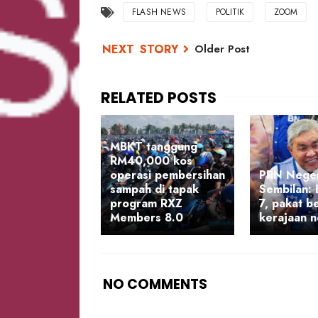
FLASH NEWS
POLITIK
ZOOM
Older Post
MBKT tanggung
RM40,000 kos
operasi pembersihan
PRN Neger
sampah di tapak
Sembilan:
program RXZ
7, pakat b
Members 8.0
kerajaan n
NO COMMENTS