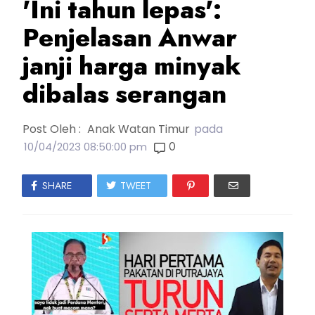
'Ini tahun lepas':
Penjelasan Anwar
janji harga minyak
dibalas serangan
Post Oleh :
Anak Watan Timur
pada
0
10/04/2023 08:50:00 pm
SHARE
TWEET