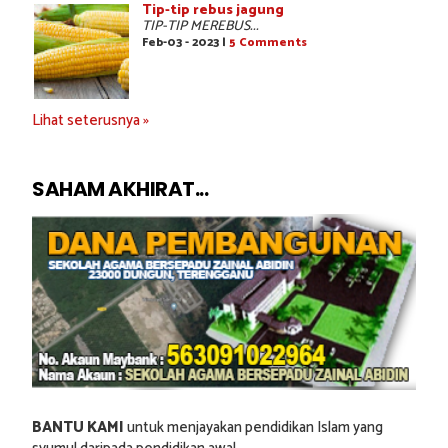
Tip-tip rebus jagung
TIP-TIP MEREBUS...
Feb-03 - 2023 |
5 Comments
Lihat seterusnya »
SAHAM AKHIRAT...
BANTU KAMI
untuk menjayakan pendidikan Islam yang