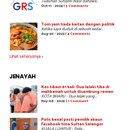
Tuduhan Suhaimi Nasir bahawa...
Oct-11 - 2024 |
5 Comments
Tom yam tiada kaitan dengan politik
Ketika saya duduk di sebuah kedai...
Aug-20 - 2023 |
4 Comments
Lihat seterusnya »
JENAYAH
Kes tikam 61 kali: Dua lelaki tiba di
mahkamah untuk disambung reman
KOTA BHARU - Dua lelaki yang...
May-08 - 2026 |
1 Comment
Polis kenal pasti pemilik akaun
Facebook hina Sultan Selangor
KUALA LUMPUR – Polis...