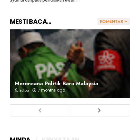
syumul daripada pendidikan awal.....
MESTI BACA...
KOMENTAR
Merencana Politik Baru Malaysia
7 months ago
Editor
MINDA
KENYATAAN