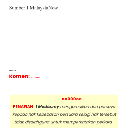
Sumber I MalaysiaNow
........
Komen:
........
............oo000oo...........
PENAFIAN
1 Media.my
mengamalkan dan percaya
kepada hak kebebasan bersuara selagi hak tersebut
tidak disalahguna untuk memperkatakan perkara-