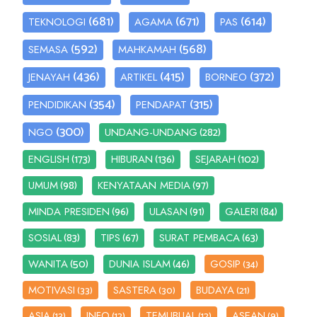
(681)
(671)
(614)
TEKNOLOGI
AGAMA
PAS
(592)
(568)
SEMASA
MAHKAMAH
(436)
(415)
(372)
JENAYAH
ARTIKEL
BORNEO
(354)
(315)
PENDIDIKAN
PENDAPAT
(300)
(282)
NGO
UNDANG-UNDANG
(173)
(136)
(102)
ENGLISH
HIBURAN
SEJARAH
(98)
(97)
UMUM
KENYATAAN MEDIA
(96)
(91)
(84)
MINDA PRESIDEN
ULASAN
GALERI
(83)
(67)
(63)
SOSIAL
TIPS
SURAT PEMBACA
(50)
(46)
WANITA
DUNIA ISLAM
GOSIP
(34)
MOTIVASI
SASTERA
BUDAYA
(33)
(30)
(21)
ASIA
INFO
TEMUBUAL
ASEAN
(13)
(12)
(12)
(9)