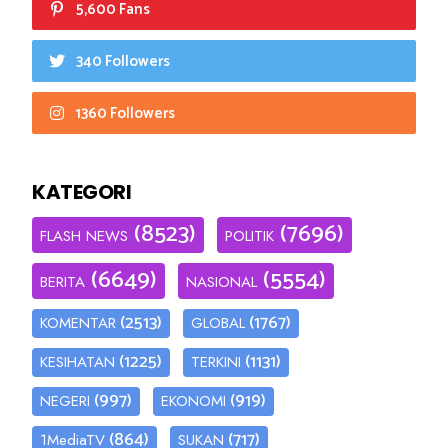
5,600 Fans
340 Followers
1360 Followers
KATEGORI
(8523)
(7696)
FLASH NEWS
POLITIK
(6649)
(5554)
BERITA
NASIONAL
(2513)
(1767)
KOMENTAR
GLOBAL
(1225)
(1131)
KESIHATAN
TERKINI
(997)
(919)
NEGERI
EKONOMI
(864)
(717)
1MediaTV
SUKAN