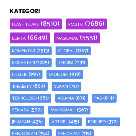
KATEGORI
(8510)
(7686)
FLASH NEWS
POLITIK
(6649)
(5551)
BERITA
NASIONAL
(2513)
(1767)
KOMENTAR
GLOBAL
(1225)
(1131)
KESIHATAN
TERKINI
(997)
(919)
NEGERI
EKONOMI
(864)
(717)
1MediaTV
SUKAN
(681)
(671)
(614)
TEKNOLOGI
AGAMA
PAS
(592)
(567)
SEMASA
MAHKAMAH
(436)
(415)
(372)
JENAYAH
ARTIKEL
BORNEO
(354)
(315)
PENDIDIKAN
PENDAPAT