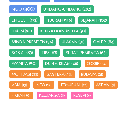
(300)
(282)
NGO
UNDANG-UNDANG
(173)
(136)
(102)
ENGLISH
HIBURAN
SEJARAH
(98)
(97)
UMUM
KENYATAAN MEDIA
(96)
(91)
(84)
MINDA PRESIDEN
ULASAN
GALERI
(83)
(67)
(63)
SOSIAL
TIPS
SURAT PEMBACA
(50)
(46)
WANITA
DUNIA ISLAM
GOSIP
(34)
MOTIVASI
SASTERA
BUDAYA
(33)
(30)
(21)
ASIA
INFO
TEMUBUAL
ASEAN
(13)
(12)
(12)
(9)
FIKRAH
KELUARGA
RESEPI
(9)
(8)
(6)