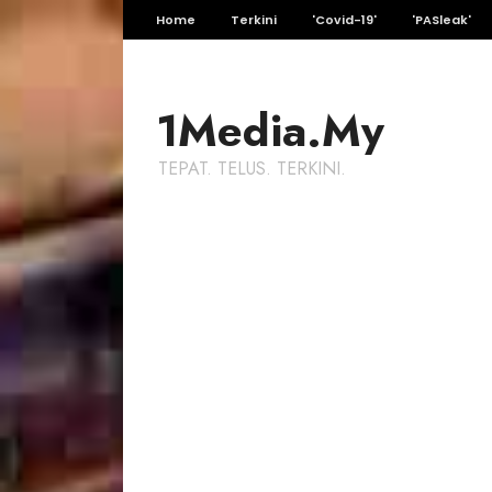
Home
Terkini
'Covid-19'
'PASleak'
1Media.My
TEPAT. TELUS. TERKINI.