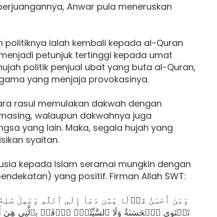
 perjuangannya, Anwar pula meneruskan
 politiknya ialah kembali kepada al-Quran
menjadi petunjuk tertinggi kepada umat
ujah politik penjual ubat yang buta al-Quran,
agama yang menjaja provokasinya.
ra rasul memulakan dakwah dengan
asing, walaupun dakwahnya juga
gsa yang lain. Maka, segala hujah yang
ikan syaitan.
sia kepada Islam seramai mungkin dengan
endekatan) yang positif. Firman Allah SWT:
تَسۡتَوِي ٱلۡحَسَنَةُ وَلَا ٱلسَّيِّئَةُۚ ٱدۡفَعۡ بِٱلَّتِي هِيَ أَح