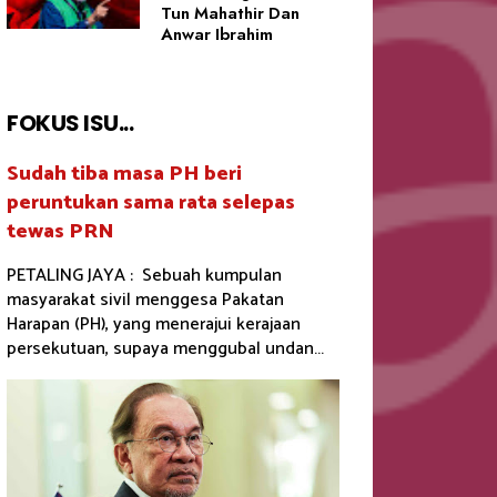
Tun Mahathir Dan
Anwar Ibrahim
FOKUS ISU...
Sudah tiba masa PH beri
peruntukan sama rata selepas
tewas PRN
PETALING JAYA : Sebuah kumpulan
masyarakat sivil menggesa Pakatan
Harapan (PH), yang menerajui kerajaan
persekutuan, supaya menggubal undan...