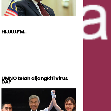
HIJAU.FM...
UMNO telah dijangkiti virus
DAP