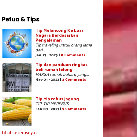
Petua & Tips
Tip Melancong Ke Luar
Negara Berdasarkan
Pengalaman
Tip traveling untuk orang lama
dari...
Jan-27 - 2025 |
8 Comments
Tip dan panduan ringkas
beli rumah lelong
HARGA rumah baharu yang...
May-01 - 2023 |
4 Comments
Tip-tip rebus jagung
TIP-TIP MEREBUS...
Feb-03 - 2023 |
5 Comments
Lihat seterusnya »