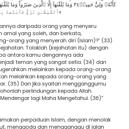
ٱلشَّيْطَـٰنِ نَزْغٌ فَٱسْتَعِذْ بِٱللَّهِ ۖ إِنَّهُۥ هُوَ ٱلسَّمِيعُ ٱلۡعَلِيمُ٣٦﴾
taannya daripada orang yang menyeru
n amal yang soleh, dan berkata,
g-orang yang menyerah diri (Islam)?’ (33)
ejahatan. Tolaklah (kejahatan itu) dengan
-tiba antara kamu dengannya ada
njadi teman yang sangat setia. (34) dan
dianugerahkan melainkan kepada orang-orang
hkan melainkan kepada orang-orang yang
r. (35) Dan jika syaitan mengganggumu
honlah perlindungan kepada Allah.
Mendengar lagi Maha Mengetahui. (36)”
amakan perpaduan Islam, dengan menolak
ut, menggoda dan mengganggu di jalan