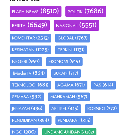
(8510)
(7686)
FLASH NEWS
POLITIK
(6649)
(5551)
BERITA
NASIONAL
(2513)
(1767)
KOMENTAR
GLOBAL
(1225)
(1131)
KESIHATAN
TERKINI
(997)
(919)
NEGERI
EKONOMI
(864)
(717)
1MediaTV
SUKAN
(681)
(671)
(614)
TEKNOLOGI
AGAMA
PAS
(592)
(567)
SEMASA
MAHKAMAH
(436)
(415)
(372)
JENAYAH
ARTIKEL
BORNEO
(354)
(315)
PENDIDIKAN
PENDAPAT
(300)
(282)
NGO
UNDANG-UNDANG