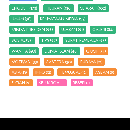
(173)
(136)
(102)
ENGLISH
HIBURAN
SEJARAH
(98)
(97)
UMUM
KENYATAAN MEDIA
(96)
(91)
(84)
MINDA PRESIDEN
ULASAN
GALERI
(83)
(67)
(63)
SOSIAL
TIPS
SURAT PEMBACA
(50)
(46)
WANITA
DUNIA ISLAM
GOSIP
(34)
MOTIVASI
SASTERA
BUDAYA
(33)
(30)
(21)
ASIA
INFO
TEMUBUAL
ASEAN
(13)
(12)
(12)
(9)
FIKRAH
KELUARGA
RESEPI
(9)
(8)
(6)