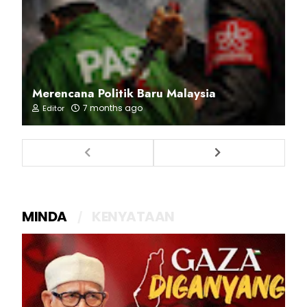
Merencana Politik Baru Malaysia
7 months ago
Editor
MINDA
KENYATAAN