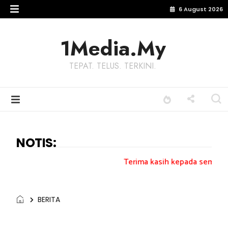
6 August 2026
1Media.My
TEPAT. TELUS. TERKINI.
NOTIS:
Terima kasih kepada semua pengundi.......
BERITA