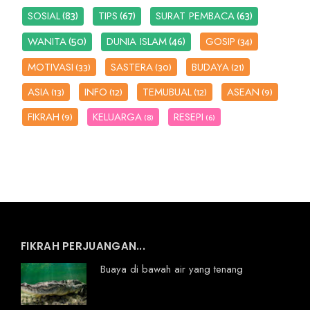
(83)
(67)
(63)
SOSIAL
TIPS
SURAT PEMBACA
(50)
(46)
WANITA
DUNIA ISLAM
GOSIP
(34)
MOTIVASI
SASTERA
BUDAYA
(33)
(30)
(21)
ASIA
INFO
TEMUBUAL
ASEAN
(13)
(12)
(12)
(9)
FIKRAH
KELUARGA
RESEPI
(9)
(8)
(6)
FIKRAH PERJUANGAN...
Buaya di bawah air yang tenang