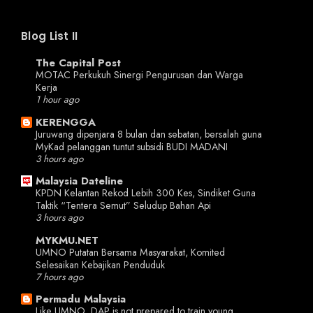
Blog List II
The Capital Post
MOTAC Perkukuh Sinergi Pengurusan dan Warga
Kerja
1 hour ago
KERENGGA
Juruwang dipenjara 8 bulan dan sebatan, bersalah guna
MyKad pelanggan tuntut subsidi BUDI MADANI
3 hours ago
Malaysia Dateline
KPDN Kelantan Rekod Lebih 300 Kes, Sindiket Guna
Taktik “Tentera Semut” Seludup Bahan Api
3 hours ago
MYKMU.NET
UMNO Putatan Bersama Masyarakat, Komited
Selesaikan Kebajikan Penduduk
7 hours ago
Permadu Malaysia
Like UMNO, DAP is not prepared to train young