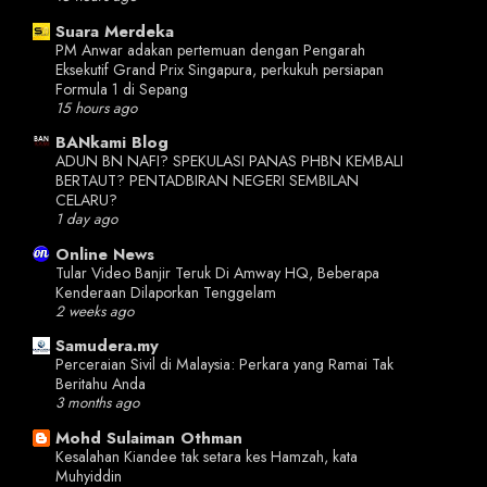
Suara Merdeka
PM Anwar adakan pertemuan dengan Pengarah
Eksekutif Grand Prix Singapura, perkukuh persiapan
Formula 1 di Sepang
15 hours ago
BANkami Blog
ADUN BN NAFI? SPEKULASI PANAS PHBN KEMBALI
BERTAUT? PENTADBIRAN NEGERI SEMBILAN
CELARU?
1 day ago
Online News
Tular Video Banjir Teruk Di Amway HQ, Beberapa
Kenderaan Dilaporkan Tenggelam
2 weeks ago
Samudera.my
Perceraian Sivil di Malaysia: Perkara yang Ramai Tak
Beritahu Anda
3 months ago
Mohd Sulaiman Othman
Kesalahan Kiandee tak setara kes Hamzah, kata
Muhyiddin