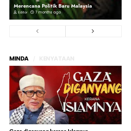
Merencana Politik Baru Malaysia
7 months ago
Editor
MINDA
KENYATAAN