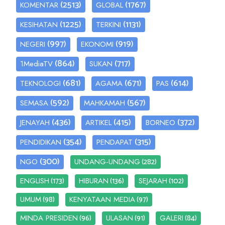
(2513)
(1767)
KOMENTAR
GLOBAL
(1225)
(1131)
KESIHATAN
TERKINI
(997)
(919)
NEGERI
EKONOMI
(864)
(717)
1MediaTV
SUKAN
(681)
(671)
(614)
TEKNOLOGI
AGAMA
PAS
(592)
(567)
SEMASA
MAHKAMAH
(436)
(415)
(372)
JENAYAH
ARTIKEL
BORNEO
(354)
(315)
PENDIDIKAN
PENDAPAT
(300)
(282)
NGO
UNDANG-UNDANG
(173)
(136)
(102)
ENGLISH
HIBURAN
SEJARAH
(98)
(97)
UMUM
KENYATAAN MEDIA
(96)
(91)
(84)
MINDA PRESIDEN
ULASAN
GALERI