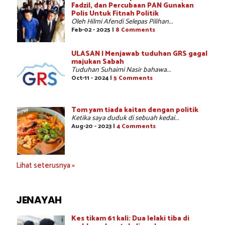
Fadzil, dan Percubaan PAN Gunakan
Polis Untuk Fitnah Politik
Oleh Hilmi Afendi Selepas Pilihan...
Feb-02 - 2025 |
8 Comments
ULASAN | Menjawab tuduhan GRS gagal
majukan Sabah
Tuduhan Suhaimi Nasir bahawa...
Oct-11 - 2024 |
5 Comments
Tom yam tiada kaitan dengan politik
Ketika saya duduk di sebuah kedai...
Aug-20 - 2023 |
4 Comments
Lihat seterusnya »
JENAYAH
Kes tikam 61 kali: Dua lelaki tiba di