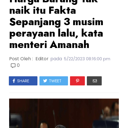
naik itu Fakta
Sepanjang 3 musim
perayaan lalu, kata
menteri Amanah
Post Oleh :
Editor
pada
5/22/2023 08:16:00 pm
0
SHARE
TWEET