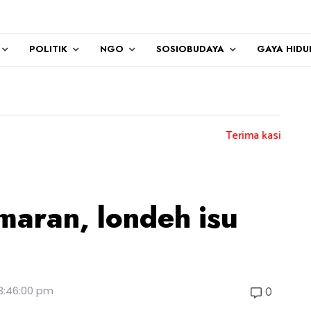
POLITIK
NGO
SOSIOBUDAYA
GAYA HIDU
Terima kasih kepada semua pengu
maran, londeh isu
3:46:00 pm
0