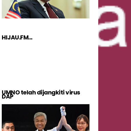
HIJAU.FM...
UMNO telah dijangkiti virus
DAP