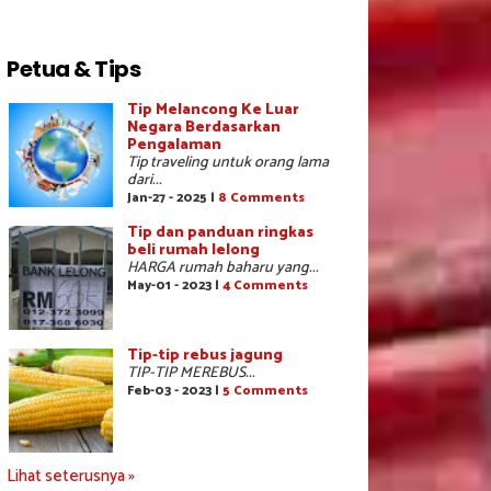
Petua & Tips
Tip Melancong Ke Luar
Negara Berdasarkan
Pengalaman
Tip traveling untuk orang lama
dari...
Jan-27 - 2025 |
8 Comments
Tip dan panduan ringkas
beli rumah lelong
HARGA rumah baharu yang...
May-01 - 2023 |
4 Comments
Tip-tip rebus jagung
TIP-TIP MEREBUS...
Feb-03 - 2023 |
5 Comments
Lihat seterusnya »