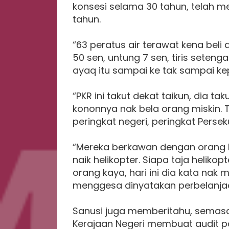
konsesi selama 30 tahun, telah m
tahun.
“63 peratus air terawat kena beli de
50 sen, untung 7 sen, tiris setengah
ayaq itu sampai ke tak sampai k
“PKR ini takut dekat taikun, dia tak
kononnya nak bela orang miskin. T
peringkat negeri, peringkat Pers
“Mereka berkawan dengan orang ka
naik helikopter. Siapa taja helik
orang kaya, hari ini dia kata nak 
menggesa dinyatakan perbelanjaa
Sanusi juga memberitahu, semasa
Kerajaan Negeri membuat audit pa