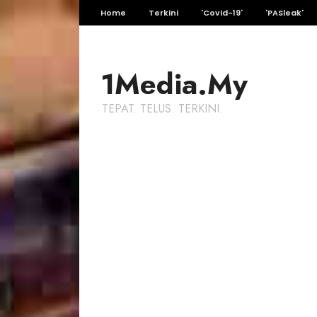
Home
Terkini
'Covid-19'
'PASleak'
1Media.My
TEPAT. TELUS. TERKINI.