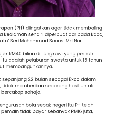
rapan (PH) diingatkan agar tidak membaling
ya kediaman sendiri diperbuat daripada kaca,
Dato’ Seri Muhammad Sanusi Md Nor.
ojek RM40 bilion di Langkawi yang pernah
 itu adalah pelaburan swasta untuk 15 tahun
ebut membangunkannya.
t sepanjang 22 bulan sebagai Exco dalam
H, tidak memberikan sebarang hasil untuk
i bercakap sahaja.
ngurusan bola sepak negeri itu PH telah
 pemain tidak bayar sebanyak RM16 juta,