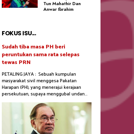
Tun Mahathir Dan
Anwar Ibrahim
FOKUS ISU...
Sudah tiba masa PH beri
peruntukan sama rata selepas
tewas PRN
PETALING JAYA : Sebuah kumpulan
masyarakat sivil menggesa Pakatan
Harapan (PH), yang menerajui kerajaan
persekutuan, supaya menggubal undan...