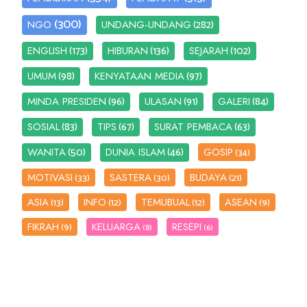
(300)
(282)
NGO
UNDANG-UNDANG
(173)
(136)
(102)
ENGLISH
HIBURAN
SEJARAH
(98)
(97)
UMUM
KENYATAAN MEDIA
(96)
(91)
(84)
MINDA PRESIDEN
ULASAN
GALERI
(83)
(67)
(63)
SOSIAL
TIPS
SURAT PEMBACA
(50)
(46)
WANITA
DUNIA ISLAM
GOSIP
(34)
MOTIVASI
SASTERA
BUDAYA
(33)
(30)
(21)
ASIA
INFO
TEMUBUAL
ASEAN
(13)
(12)
(12)
(9)
FIKRAH
KELUARGA
RESEPI
(9)
(8)
(6)