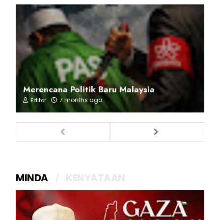
Merencana Politik Baru Malaysia
7 months ago
Editor
MINDA
KENYATAAN