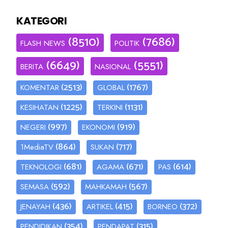
KATEGORI
(8510)
(7686)
FLASH NEWS
POLITIK
(6649)
(5551)
BERITA
NASIONAL
(2513)
(1767)
KOMENTAR
GLOBAL
(1225)
(1131)
KESIHATAN
TERKINI
(997)
(919)
NEGERI
EKONOMI
(864)
(717)
1MediaTV
SUKAN
(681)
(671)
(614)
TEKNOLOGI
AGAMA
PAS
(592)
(567)
SEMASA
MAHKAMAH
(436)
(415)
(372)
JENAYAH
ARTIKEL
BORNEO
(354)
(315)
PENDIDIKAN
PENDAPAT