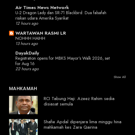
Air Times News Network
U-2 Dragon Lady dan SR-71 Blackbird: Dua falsafah
risikan udara Amerika Syarikat
12 hours ago
WARTAWAN RASMI LR
NOHHH HAIHH
13 hours ago
DayakDaily
Registration opens for MBKS Mayor’s Walk 2026, set
for Aug 16
22 hours ago
Show All
MAHKAMAH
RCI Tabung Haji: Azeez Rahim sedia
disiasat semula
Shafie Apdal dipenjara lima minggu hina
mahkamah kes Zara Qairina