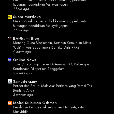
hubungan pendidikan Malaysia-Jepun
1 hour ago
Suara Merdeka
Galeri Razak Sensei simbol keamanan, perkukuh
hubungan pendidikan Malaysia-Jepun
1 hour ago
BANkami Blog
Menang Guna Blockchain, Setahun Kemudian Minta
'Cuti' – Apa Sebenarnya Berlaku Dala PKR?
9 hours ago
Online News
Tular Video Banjir Teruk Di Amway HQ, Beberapa
Kenderaan Dilaporkan Tenggelam
2 weeks ago
Samudera.my
Perceraian Sivil di Malaysia: Perkara yang Ramai Tak
Beritahu Anda
3 months ago
Mohd Sulaiman Othman
Kesalahan Kiandee tak setara kes Hamzah, kata
Muhyiddin