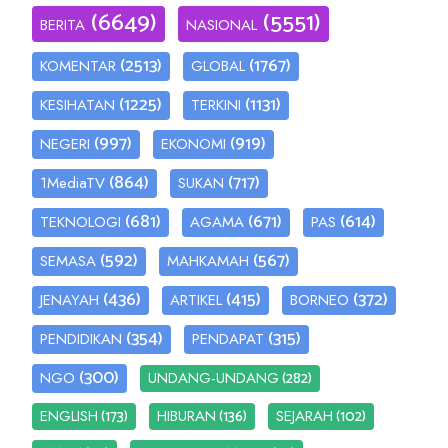
(6649)
(5551)
BERITA
NASIONAL
(2513)
(1767)
KOMENTAR
GLOBAL
(1225)
(1131)
KESIHATAN
TERKINI
(997)
(919)
NEGERI
EKONOMI
(864)
(717)
1MediaTV
SUKAN
(681)
(671)
(614)
TEKNOLOGI
AGAMA
PAS
(592)
(567)
SEMASA
MAHKAMAH
(436)
(415)
(372)
JENAYAH
ARTIKEL
BORNEO
(354)
(315)
PENDIDIKAN
PENDAPAT
(300)
(282)
NGO
UNDANG-UNDANG
(173)
(136)
(102)
ENGLISH
HIBURAN
SEJARAH