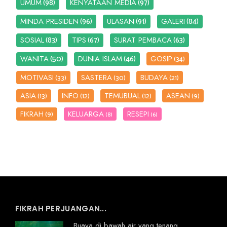
(98)
(97)
UMUM
KENYATAAN MEDIA
(96)
(91)
(84)
MINDA PRESIDEN
ULASAN
GALERI
(83)
(67)
(63)
SOSIAL
TIPS
SURAT PEMBACA
(50)
(46)
WANITA
DUNIA ISLAM
GOSIP
(34)
MOTIVASI
SASTERA
BUDAYA
(33)
(30)
(21)
ASIA
INFO
TEMUBUAL
ASEAN
(13)
(12)
(12)
(9)
FIKRAH
KELUARGA
RESEPI
(9)
(8)
(6)
FIKRAH PERJUANGAN...
Buaya di bawah air yang tenang