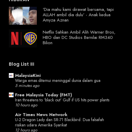
'Dia mahu kami dirawat bersama, tapi
ALLAH ambil dia dulu' - Anak kedua
Amyza Aznan
Netflix Sahkan Ambil Alih Warner Bros,
HBO dan DC Studios Bernilai RM340
Bilion
Blog List III
MalaysiaKini
Warga emas ditemui meninggal dunia dalam gua
5 minutes ago
Free Malaysia Today (FMT)
Iran threatens to ‘black out’ Gulf if US hits power plants
10 hours ago
Air Times News Network
U-2 Dragon Lady dan SR-71 Blackbird: Dua falsafah
risikan udara Amerika Syarikat
12 hours ago