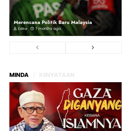
Merencana Politik Baru Malaysia
7 months ago
Editor
MINDA
KENYATAAN