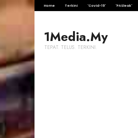
Home
Terkini
'Covid-19'
'PASleak'
1Media.My
TEPAT. TELUS. TERKINI.