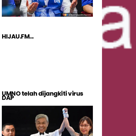
HIJAU.FM...
UMNO telah dijangkiti virus
DAP