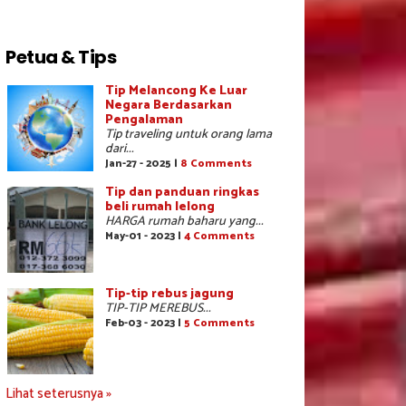
Petua & Tips
Tip Melancong Ke Luar
Negara Berdasarkan
Pengalaman
Tip traveling untuk orang lama
dari...
Jan-27 - 2025 |
8 Comments
Tip dan panduan ringkas
beli rumah lelong
HARGA rumah baharu yang...
May-01 - 2023 |
4 Comments
Tip-tip rebus jagung
TIP-TIP MEREBUS...
Feb-03 - 2023 |
5 Comments
Lihat seterusnya »