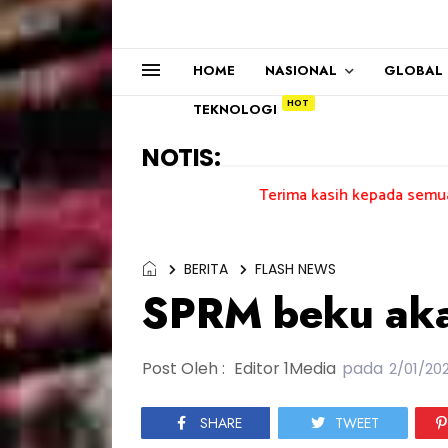
HOME
NASIONAL
GLOBAL
TEKNOLOGI
NOTIS:
Terima kasih kepada semua pengundi....
BERITA
FLASH NEWS
SPRM beku aka
Post Oleh :
Editor 1Media
pada
2/01/20
SHARE
TWEET