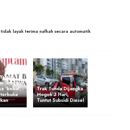
 tidak layak terima nafkah secara automatik
Yassin
ar Ibrahim
a ‘bebal’,
Trak Tunda Dijangka
 terbuka
Mogok 3 Hari,
ikan
Tuntut Subsidi Diesel