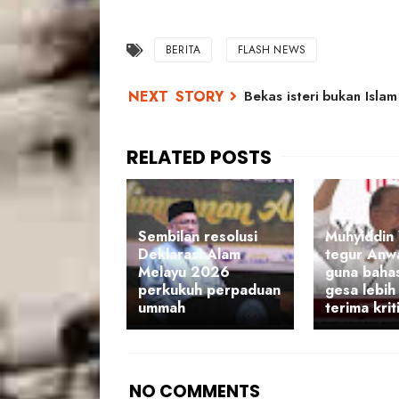
BERITA
FLASH NEWS
Bekas isteri bukan Islam
Sembilan resolusi
Muhyiddin 
Deklarasi Alam
tegur Anw
Melayu 2026
guna bahas
perkukuh perpaduan
gesa lebih
ummah
terima krit
NO COMMENTS