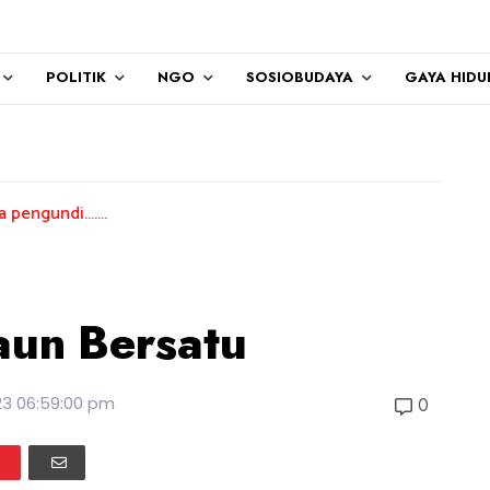
POLITIK
NGO
SOSIOBUDAYA
GAYA HIDU
...
un Bersatu
23 06:59:00 pm
0