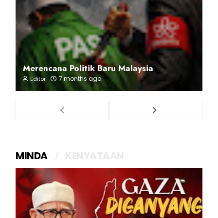
Merencana Politik Baru Malaysia
7 months ago
Editor
MINDA
KENYATAAN