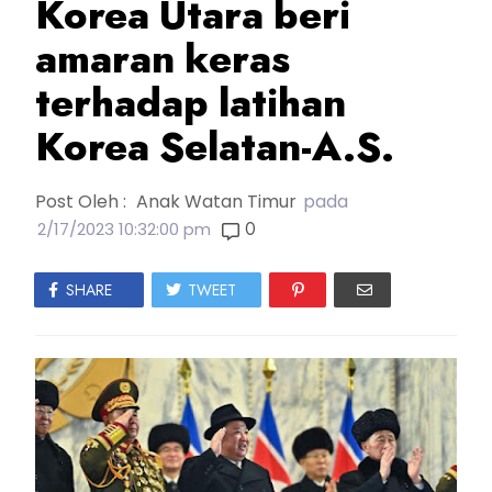
Korea Utara beri
amaran keras
terhadap latihan
Korea Selatan-A.S.
Post Oleh :
Anak Watan Timur
pada
0
2/17/2023 10:32:00 pm
SHARE
TWEET