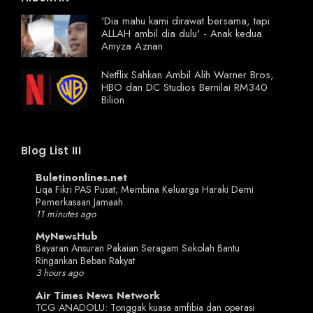
'Dia mahu kami dirawat bersama, tapi
ALLAH ambil dia dulu' - Anak kedua
Amyza Aznan
Netflix Sahkan Ambil Alih Warner Bros,
HBO dan DC Studios Bernilai RM340
Bilion
Blog List III
Buletinonlines.net
Liqa Fikri PAS Pusat; Membina Keluarga Haraki Demi
Pemerkasaan Jamaah
11 minutes ago
MyNewsHub
Bayaran Ansuran Pakaian Seragam Sekolah Bantu
Ringankan Beban Rakyat
3 hours ago
Air Times News Network
TCG ANADOLU: Tonggak kuasa amfibia dan operasi