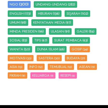
(300)
(282)
NGO
UNDANG-UNDANG
(173)
(136)
(102)
ENGLISH
HIBURAN
SEJARAH
(98)
(97)
UMUM
KENYATAAN MEDIA
(96)
(91)
(84)
MINDA PRESIDEN
ULASAN
GALERI
(83)
(67)
(63)
SOSIAL
TIPS
SURAT PEMBACA
(50)
(46)
WANITA
DUNIA ISLAM
GOSIP
(34)
MOTIVASI
SASTERA
BUDAYA
(33)
(30)
(21)
ASIA
INFO
TEMUBUAL
ASEAN
(13)
(12)
(12)
(9)
FIKRAH
KELUARGA
RESEPI
(9)
(8)
(6)