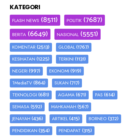
KATEGORI
(8511)
(7687)
FLASH NEWS
POLITIK
(6649)
(5551)
BERITA
NASIONAL
(2513)
(1767)
KOMENTAR
GLOBAL
(1225)
(1131)
KESIHATAN
TERKINI
(997)
(919)
NEGERI
EKONOMI
(864)
(717)
1MediaTV
SUKAN
(681)
(671)
(614)
TEKNOLOGI
AGAMA
PAS
(592)
(567)
SEMASA
MAHKAMAH
(436)
(415)
(372)
JENAYAH
ARTIKEL
BORNEO
(354)
(315)
PENDIDIKAN
PENDAPAT