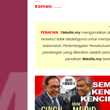
........
Komen:
........
.
PENAFIAN
1 Media.my
mengamalkan dan
tersebut tidak disalahguna untuk memp
kebenaran, Perlembagaan Persekutua
pandangan yang diberikan adalah pan
pendirian
1Media.my
berk
..