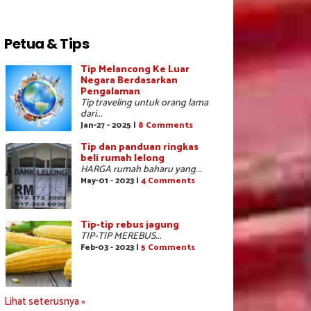
Petua & Tips
Tip Melancong Ke Luar
Negara Berdasarkan
Pengalaman
Tip traveling untuk orang lama
dari...
Jan-27 - 2025 |
8 Comments
Tip dan panduan ringkas
beli rumah lelong
HARGA rumah baharu yang...
May-01 - 2023 |
4 Comments
Tip-tip rebus jagung
TIP-TIP MEREBUS...
Feb-03 - 2023 |
5 Comments
Lihat seterusnya »