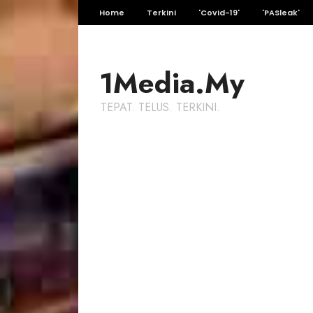
Home
Terkini
'Covid-19'
'PASleak'
1Media.My
TEPAT. TELUS. TERKINI.