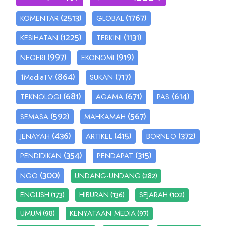
(2513)
(1767)
KOMENTAR
GLOBAL
(1225)
(1131)
KESIHATAN
TERKINI
(997)
(919)
NEGERI
EKONOMI
(864)
(717)
1MediaTV
SUKAN
(681)
(671)
(614)
TEKNOLOGI
AGAMA
PAS
(592)
(567)
SEMASA
MAHKAMAH
(436)
(415)
(372)
JENAYAH
ARTIKEL
BORNEO
(354)
(315)
PENDIDIKAN
PENDAPAT
(300)
(282)
NGO
UNDANG-UNDANG
(173)
(136)
(102)
ENGLISH
HIBURAN
SEJARAH
(98)
(97)
UMUM
KENYATAAN MEDIA