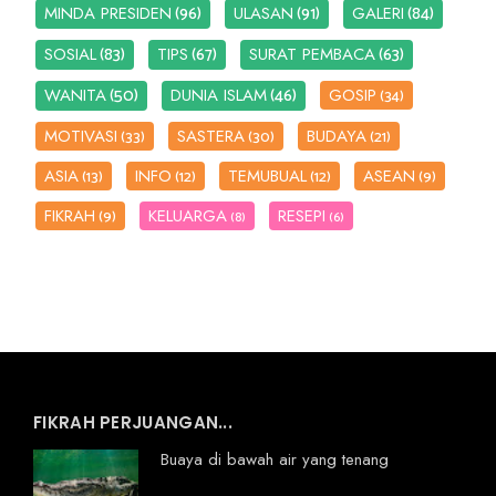
(96)
(91)
(84)
MINDA PRESIDEN
ULASAN
GALERI
(83)
(67)
(63)
SOSIAL
TIPS
SURAT PEMBACA
(50)
(46)
WANITA
DUNIA ISLAM
GOSIP
(34)
MOTIVASI
SASTERA
BUDAYA
(33)
(30)
(21)
ASIA
INFO
TEMUBUAL
ASEAN
(13)
(12)
(12)
(9)
FIKRAH
KELUARGA
RESEPI
(9)
(8)
(6)
FIKRAH PERJUANGAN...
Buaya di bawah air yang tenang