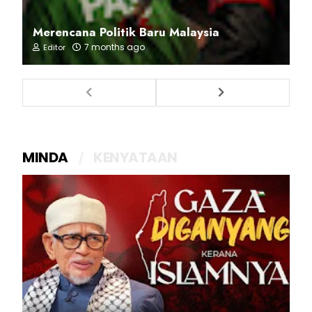
Merencana Politik Baru Malaysia
7 months ago
Editor
MINDA
KENYATAAN