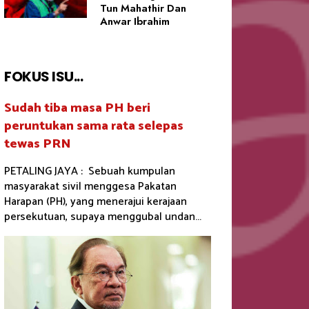
Tun Mahathir Dan
Anwar Ibrahim
FOKUS ISU...
Sudah tiba masa PH beri
peruntukan sama rata selepas
tewas PRN
PETALING JAYA : Sebuah kumpulan
masyarakat sivil menggesa Pakatan
Harapan (PH), yang menerajui kerajaan
persekutuan, supaya menggubal undan...