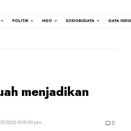
POLITIK
NGO
SOSIOBUDAYA
GAYA HIDU
uah menjadikan
?
/01/2022 01:15:00 pm
0