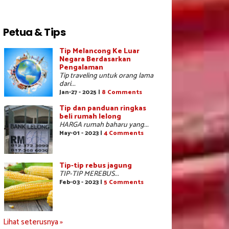
Petua & Tips
Tip Melancong Ke Luar
Negara Berdasarkan
Pengalaman
Tip traveling untuk orang lama
dari...
Jan-27 - 2025 |
8 Comments
Tip dan panduan ringkas
beli rumah lelong
HARGA rumah baharu yang...
May-01 - 2023 |
4 Comments
Tip-tip rebus jagung
TIP-TIP MEREBUS...
Feb-03 - 2023 |
5 Comments
Lihat seterusnya »