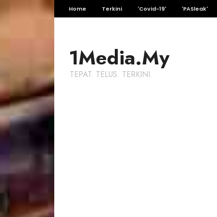
Home
Terkini
'Covid-19'
'PASleak'
1Media.My
TEPAT. TELUS. TERKINI.