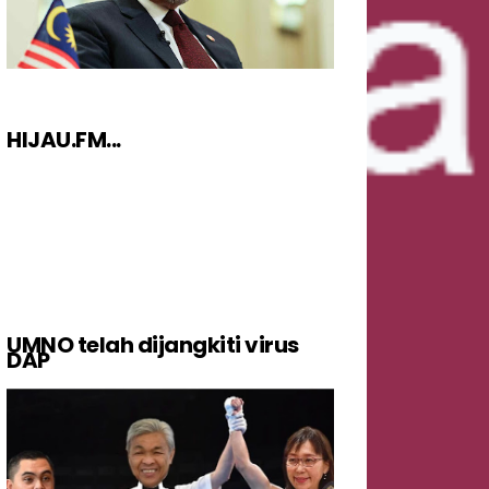
HIJAU.FM...
UMNO telah dijangkiti virus
DAP