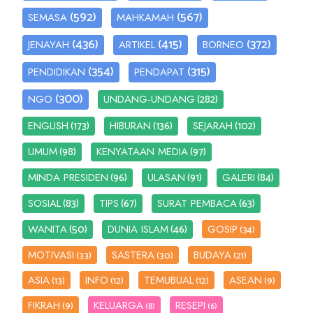
(592)
(567)
SEMASA
MAHKAMAH
(436)
(415)
(372)
JENAYAH
ARTIKEL
BORNEO
(354)
(315)
PENDIDIKAN
PENDAPAT
(300)
(282)
NGO
UNDANG-UNDANG
(173)
(136)
(102)
ENGLISH
HIBURAN
SEJARAH
(98)
(97)
UMUM
KENYATAAN MEDIA
(96)
(91)
(84)
MINDA PRESIDEN
ULASAN
GALERI
(83)
(67)
(63)
SOSIAL
TIPS
SURAT PEMBACA
(50)
(46)
WANITA
DUNIA ISLAM
GOSIP
(34)
MOTIVASI
SASTERA
BUDAYA
(33)
(30)
(21)
ASIA
INFO
TEMUBUAL
ASEAN
(13)
(12)
(12)
(9)
FIKRAH
KELUARGA
RESEPI
(9)
(8)
(6)