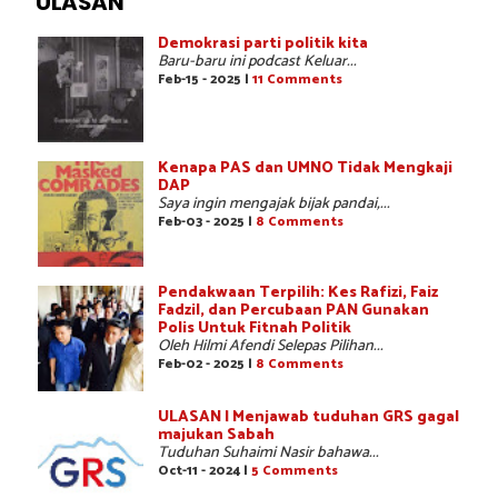
ULASAN
Demokrasi parti politik kita
Baru-baru ini podcast Keluar...
Feb-15 - 2025 |
11 Comments
Kenapa PAS dan UMNO Tidak Mengkaji
DAP
Saya ingin mengajak bijak pandai,...
Feb-03 - 2025 |
8 Comments
Pendakwaan Terpilih: Kes Rafizi, Faiz
Fadzil, dan Percubaan PAN Gunakan
Polis Untuk Fitnah Politik
Oleh Hilmi Afendi Selepas Pilihan...
Feb-02 - 2025 |
8 Comments
ULASAN | Menjawab tuduhan GRS gagal
majukan Sabah
Tuduhan Suhaimi Nasir bahawa...
Oct-11 - 2024 |
5 Comments