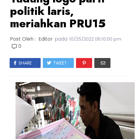
politik laris,
meriahkan PRU15
Post Oleh :
Editor
pada
10/25/2022 06:10:00 pm
0
SHARE
TWEET