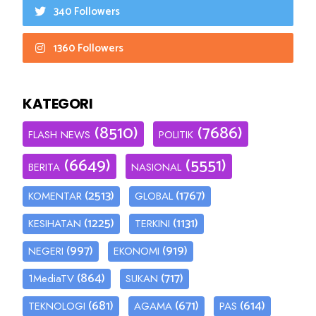
340 Followers
1360 Followers
KATEGORI
(8510)
(7686)
FLASH NEWS
POLITIK
(6649)
(5551)
BERITA
NASIONAL
(2513)
(1767)
KOMENTAR
GLOBAL
(1225)
(1131)
KESIHATAN
TERKINI
(997)
(919)
NEGERI
EKONOMI
(864)
(717)
1MediaTV
SUKAN
(681)
(671)
(614)
TEKNOLOGI
AGAMA
PAS