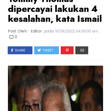
dipercayai lakukan 4
kesalahan, kata Ismail
Post Oleh :
Editor
pada
10/26/2022 04:50:00 am
0
SHARE
TWEET