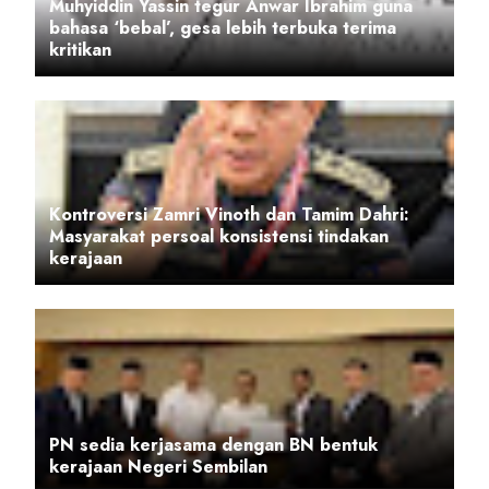
Muhyiddin Yassin tegur Anwar Ibrahim guna
bahasa ‘bebal’, gesa lebih terbuka terima
kritikan
Kontroversi Zamri Vinoth dan Tamim Dahri:
Masyarakat persoal konsistensi tindakan
kerajaan
PN sedia kerjasama dengan BN bentuk
kerajaan Negeri Sembilan