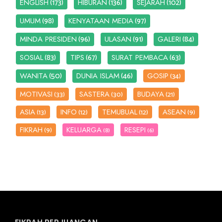
(173)
(136)
(102)
ENGLISH
HIBURAN
SEJARAH
(98)
(97)
UMUM
KENYATAAN MEDIA
(96)
(91)
(84)
MINDA PRESIDEN
ULASAN
GALERI
(83)
(67)
(63)
SOSIAL
TIPS
SURAT PEMBACA
(50)
(46)
WANITA
DUNIA ISLAM
GOSIP
(34)
MOTIVASI
SASTERA
BUDAYA
(33)
(30)
(21)
ASIA
INFO
TEMUBUAL
ASEAN
(13)
(12)
(12)
(9)
FIKRAH
KELUARGA
RESEPI
(9)
(8)
(6)