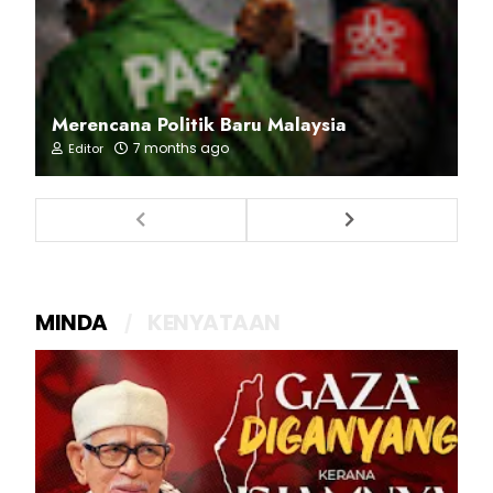
Merencana Politik Baru Malaysia
7 months ago
Editor
MINDA
KENYATAAN