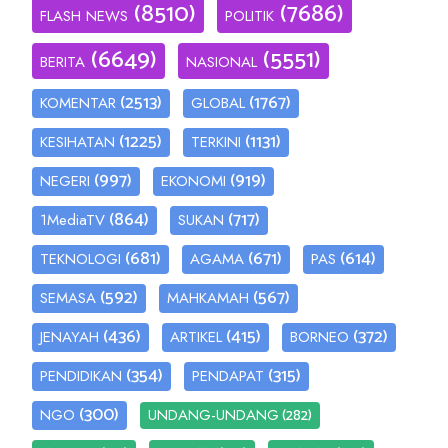
(8510)
(7686)
FLASH NEWS
POLITIK
(6649)
(5551)
BERITA
NASIONAL
(2513)
(1767)
KOMENTAR
GLOBAL
(1225)
(1131)
KESIHATAN
TERKINI
(997)
(919)
NEGERI
EKONOMI
(864)
(717)
1MediaTV
SUKAN
(681)
(671)
(614)
TEKNOLOGI
AGAMA
PAS
(592)
(567)
SEMASA
MAHKAMAH
(436)
(415)
(372)
JENAYAH
ARTIKEL
BORNEO
(354)
(315)
PENDIDIKAN
PENDAPAT
(300)
(282)
NGO
UNDANG-UNDANG