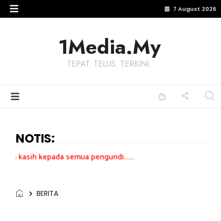
7 August 2026
1Media.My
TEPAT. TELUS. TERKINI.
NOTIS:
epada semua pengundi.......
BERITA