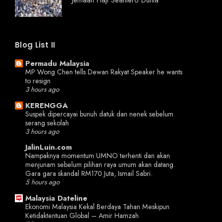
Blog List II
Permadu Malaysia
MP Wong Chen tells Dewan Rakyat Speaker he wants
to resign
3 hours ago
KERENGGA
Suspek dipercayai bunuh datuk dan nenek sebelum
serang sekolah
3 hours ago
JalinLuin.com
Nampaknya momentum UMNO terhenti dan akan
menjunam sebelum pilihan raya umum akan datang.
Gara gara skandal RM170 Juta, Ismail Sabri.
5 hours ago
Malaysia Dateline
Ekonomi Malaysia Kekal Berdaya Tahan Meskipun
Ketidaktentuan Global – Amir Hamzah