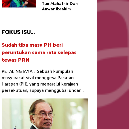
Tun Mahathir Dan
Anwar Ibrahim
FOKUS ISU...
Sudah tiba masa PH beri
peruntukan sama rata selepas
tewas PRN
PETALING JAYA : Sebuah kumpulan
masyarakat sivil menggesa Pakatan
Harapan (PH), yang menerajui kerajaan
persekutuan, supaya menggubal undan...