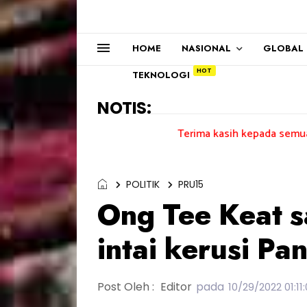
HOME
NASIONAL
GLOBAL
TEKNOLOGI
NOTIS:
Terima kasih kepada semua pengundi.......
POLITIK
PRU15
Ong Tee Keat s
intai kerusi Pa
Post Oleh :
Editor
pada
10/29/2022 01:1