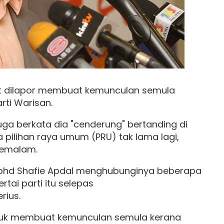
at dilapor membuat kemunculan semula
rti Warisan.
uga berkata dia "cenderung" bertanding di
pilihan raya umum (PRU) tak lama lagi,
emalam.
Mohd Shafie Apdal menghubunginya beberapa
rtai parti itu selepas
rius.
tuk membuat kemunculan semula kerana