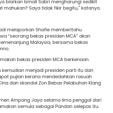
a biarkan Ismail Sabri mengharungi sedikit
t mahukan? Saya tidak fikir begitu," katanya.
di melaporkan Shafie memberitahu
awa “seorang bekas presiden MCA” akan
 Semenanjung Malaysia, bersama bekas
mno.
makan bekas presiden MCA berkenaan.
kemudian menjadi presiden parti itu dan
apat pujian kerana mendedahkan rasuah
Cina dan skandal Zon Bebas Pelabuhan Klang
limen Ampang Jaya selama lima penggal dari
namakan semula sebagai Pandan selepas itu.