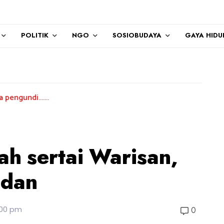
POLITIK
NGO
SOSIOBUDAYA
GAYA HIDU
ah sertai Warisan,
ndan
1:00 pm
0