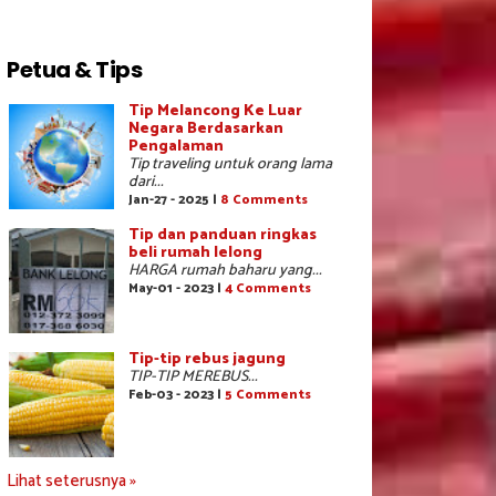
Petua & Tips
Tip Melancong Ke Luar
Negara Berdasarkan
Pengalaman
Tip traveling untuk orang lama
dari...
Jan-27 - 2025 |
8 Comments
Tip dan panduan ringkas
beli rumah lelong
HARGA rumah baharu yang...
May-01 - 2023 |
4 Comments
Tip-tip rebus jagung
TIP-TIP MEREBUS...
Feb-03 - 2023 |
5 Comments
Lihat seterusnya »