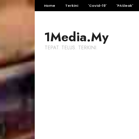
Home
Terkini
'Covid-19'
'PASleak'
1Media.My
TEPAT. TELUS. TERKINI.