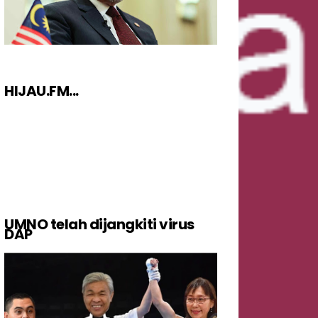
HIJAU.FM...
UMNO telah dijangkiti virus
DAP