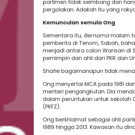
parlimen tidak seimbang dan hany
pergolakan. Adakah itu yang rakya
Kemunculan
semula Ong
Sementara itu,
Bernama
malam ta
pemberita di Tenom, Sabah, bah
menjadi antara calon Warisan di
pemimpin dan ahli dari PKR dan U
Shafie bagaimanapun tidak mena
Ong menyertai MCA pada 1981 dan 
menteri pengangkutan. Dia mend
dalam peruntukan untuk sekolah 
(PKFZ).
Ong berkhidmat sebagai ahli par
1989 hingga 2013. Kawasan itu di