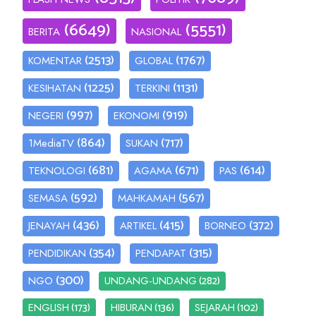
(6649)
(5551)
BERITA
NASIONAL
(2513)
(1767)
KOMENTAR
GLOBAL
(1225)
(1131)
KESIHATAN
TERKINI
(997)
(919)
NEGERI
EKONOMI
(864)
(717)
1MediaTV
SUKAN
(681)
(671)
(614)
TEKNOLOGI
AGAMA
PAS
(592)
(567)
SEMASA
MAHKAMAH
(436)
(415)
(372)
JENAYAH
ARTIKEL
BORNEO
(354)
(315)
PENDIDIKAN
PENDAPAT
(300)
(282)
NGO
UNDANG-UNDANG
(173)
(136)
(102)
ENGLISH
HIBURAN
SEJARAH