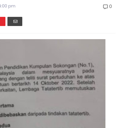
34:00 pm
0