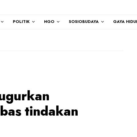
POLITIK
NGO
SOSIOBUDAYA
GAYA HIDU
Terima kasih kep
gugurkan
bas tindakan