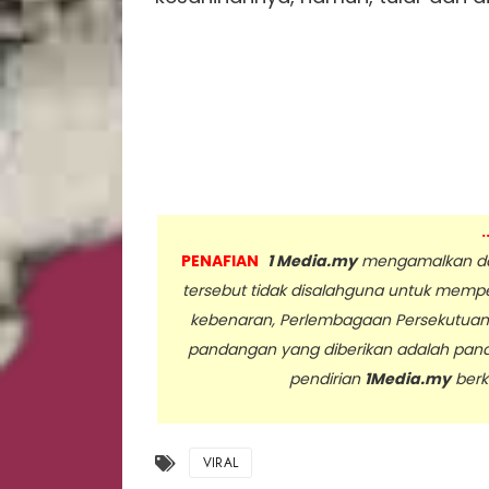
.
PENAFIAN
1 Media.my
mengamalkan dan
tersebut tidak disalahguna untuk memp
kebenaran, Perlembagaan Persekutua
pandangan yang diberikan adalah pan
pendirian
1Media.my
berk
..
VIRAL