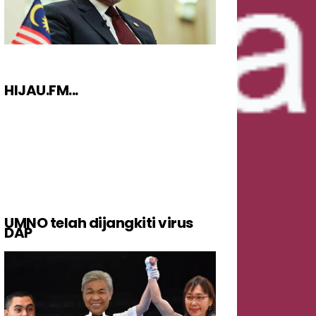
HIJAU.FM...
UMNO telah dijangkiti virus
DAP