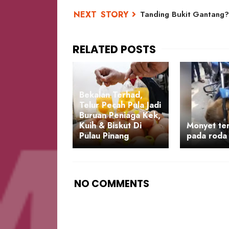
Tanding Bukit Gantang? 
Bekalan Terhad,
Telur Pecah Pula Jadi
Buruan Peniaga Kek,
Kuih & Biskut Di
Monyet ter
Pulau Pinang
pada roda 
NO COMMENTS