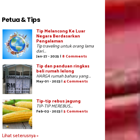
Petua & Tips
Tip Melancong Ke Luar
Negara Berdasarkan
Pengalaman
Tip traveling untuk orang lama
dari...
Jan-27 - 2025 |
8 Comments
Tip dan panduan ringkas
beli rumah lelong
HARGA rumah baharu yang...
May-01 - 2023 |
4 Comments
Tip-tip rebus jagung
TIP-TIP MEREBUS...
Feb-03 - 2023 |
5 Comments
Lihat seterusnya »