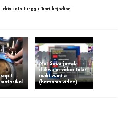
Idris kata tunggu ‘hari kejadian’
Mat Sabu jawab
dakwaan video tular
sepit
maki wanita
motosikal
(bersama video)