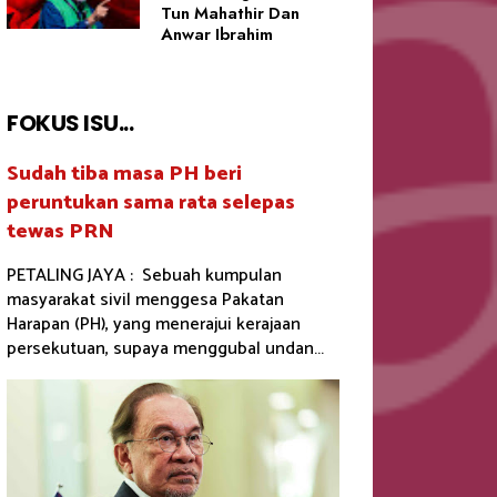
Tun Mahathir Dan
Anwar Ibrahim
FOKUS ISU...
Sudah tiba masa PH beri
peruntukan sama rata selepas
tewas PRN
PETALING JAYA : Sebuah kumpulan
masyarakat sivil menggesa Pakatan
Harapan (PH), yang menerajui kerajaan
persekutuan, supaya menggubal undan...