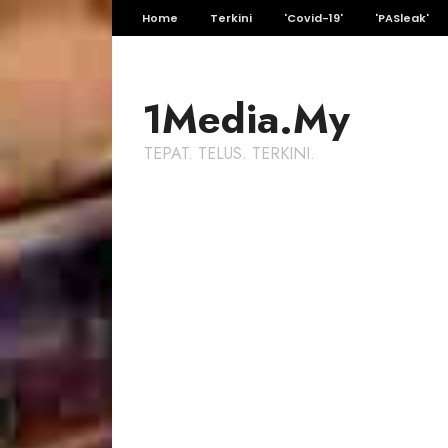
Home
Terkini
'Covid-19'
'PASleak'
1Media.My
TEPAT. TELUS. TERKINI.