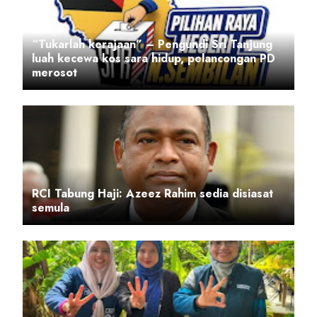
“Tukarlah kerajaan” – Pengundi Sri Tanjung
luah kecewa kos sara hidup, pelancongan PD
merosot
RCI Tabung Haji: Azeez Rahim sedia disiasat
semula