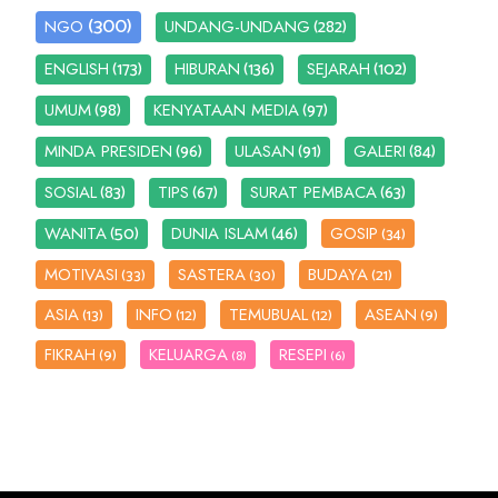
(300)
(282)
NGO
UNDANG-UNDANG
(173)
(136)
(102)
ENGLISH
HIBURAN
SEJARAH
(98)
(97)
UMUM
KENYATAAN MEDIA
(96)
(91)
(84)
MINDA PRESIDEN
ULASAN
GALERI
(83)
(67)
(63)
SOSIAL
TIPS
SURAT PEMBACA
(50)
(46)
WANITA
DUNIA ISLAM
GOSIP
(34)
MOTIVASI
SASTERA
BUDAYA
(33)
(30)
(21)
ASIA
INFO
TEMUBUAL
ASEAN
(13)
(12)
(12)
(9)
FIKRAH
KELUARGA
RESEPI
(9)
(8)
(6)