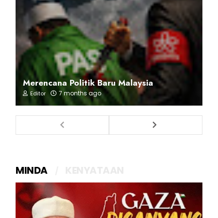
Merencana Politik Baru Malaysia
7 months ago
Editor
MINDA
KENYATAAN