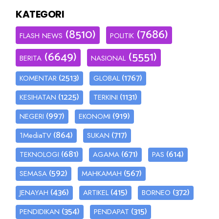
KATEGORI
(8510)
(7686)
FLASH NEWS
POLITIK
(6649)
(5551)
BERITA
NASIONAL
(2513)
(1767)
KOMENTAR
GLOBAL
(1225)
(1131)
KESIHATAN
TERKINI
(997)
(919)
NEGERI
EKONOMI
(864)
(717)
1MediaTV
SUKAN
(681)
(671)
(614)
TEKNOLOGI
AGAMA
PAS
(592)
(567)
SEMASA
MAHKAMAH
(436)
(415)
(372)
JENAYAH
ARTIKEL
BORNEO
(354)
(315)
PENDIDIKAN
PENDAPAT