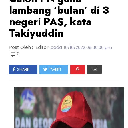
lambang ‘bulan’ di 3
negeri PAS, kata
Takiyuddin
Post Oleh :
Editor
pada
10/16/2022 08:46:00 pm
0
SHARE
TWEET